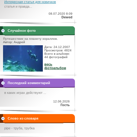
Интересная статья для новичков
статья и правда...
08.07.2020 8:09
Dewed
Случайное фото
Путешествие на планету кораллов.
Автор: Андрей
Дата: 24.12.2007
Просмотров: 4824
Всего в альбоме:
44 фотографий
весь
фотоальбом
Последний комментарий
в каких играх действуют ...
12.06.2026
Гость
Слово из словаря
pipe - труба, трубка