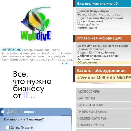
Наш виртуальный клуб:
Дайвинг Форум
Клубы
Фотоальбомы.
Фото по темам.
Видеоальбомы
Видео по темам.
Доска объявлений
Наши дайверы
Комментарии
Справочная информация:
Места для дайвинга.
Погода в мире.
Энциклопедия рыб
ИНТЕРЕСНО:
Теперь можно оценивать
Статьи.
Книги о дайвинге.
фотографии и видеоролики (от -1 до +3). Оценки
Дайвинг словарь (3165 слов)
складываются и пересчитываются в средний
Термины.
Знаки.
балл. Сами оценки идут в зачет рейтинга автора.
Оборудование
еще ...
Каталог оборудования
/ Ventura Midi + Air Midi P/
АКСЕССУАРЫ
БАЛЛОНЫ
БОТЫ И НОСКИ
Дайвинг - опрос
ГИДРОКОСТЮМЫ
КОМПЕНСАТОРЫ
Вы ныряли в Таиланде?
КОМПРЕССОРЫ
Да, на Пхукете