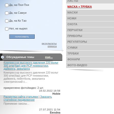
ЛАСТЫ
Да, на Пхи-Пхи
МАСКА + ТРУБКА
МАСКИ
Да, на Самуи
НОЖИ
Да, на Ко Тао
ОХОТА
Нет, не нырял
ПЕРЧАТКИ
ПРИБОРЫ
РЕГУЛЯТОРЫ
результаты
опроса
СУМКИ
ТРУБКИ
Обсуждаемые темы
еще...
ФОНАРИ
Компрессор высокого давления 220 вольт
ФОТО-ВИДЕО
300 атм(бар) для PCP пневматики,
дайвинга, акваланга
Компрессор высокого давления 220 вольт
300 атм(бар) для PCP пневматики,
дайвинга, пейнтбола, акваланга
электрический c...
прикреплено фото/видео: 2 шт.
18.02.2022 16:58
Hobie
Раскрутка сайта статьями | Заказать
статейное продвижение
Принимаю заказы...
27.07.2021 11:54
Ewsdea