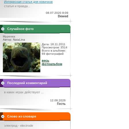
Интересная статья для новичков
статья и правда...
08.07.2020 8:09
Dewed
Случайное фото
Муренка
Автор: NataLina
Дата: 18.11.2011
Просмотров: 3514
Всего в альбоме:
69 фотографий
весь
фотоальбом
Последний комментарий
в каких играх действуют ...
12.06.2026
Гость
Слово из словаря
электрод - electrode