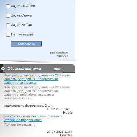
Да, на Пхи-Пхи
Да, на Самуи
Да, на Ко Тао
Нет, не нырял
результаты
опроса
Обсуждаемые темы
еще...
Компрессор высокого давления 220 вольт
300 атм(бар) для PCP пневматики,
дайвинга, акваланга
Компрессор высокого давления 220 вольт
300 атм(бар) для PCP пневматики,
дайвинга, пейнтбола, акваланга
электрический c...
прикреплено фото/видео: 2 шт.
18.02.2022 16:58
Hobie
Раскрутка сайта статьями | Заказать
статейное продвижение
Принимаю заказы...
27.07.2021 11:54
Ewsdea