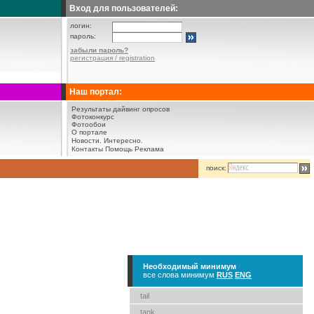
Вход для пользователей:
логин:
пароль:
забыли пароль?
регистрация / registration
Наш портал:
Результаты дайвинг опросов
Фотоконкурс
Фотообои
О портале
Новости.
Интересно.
Контакты
Помощь
Реклама
поиск:
Необходимый минимум
все слова минимум
RUS
ENG
tail
tank