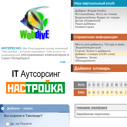
Наш виртуальный клуб:
Дайвинг Форум
Клубы
Фотоальбомы.
Фото по темам.
Видеоальбомы
Видео по темам.
Доска объявлений
Наши дайверы
Комментарии
Справочная информация:
Места для дайвинга.
Погода в мире.
Энциклопедия рыб
ИНТЕРЕСНО:
Мы благодарим группу компаний
Статьи.
Книги о дайвинге.
"Настройка", которая оказывает нам услуги по
Дайвинг словарь (3165 слов)
обслуживание компьютеров в
направлению
Термины.
Знаки.
Санкт-Петербурге
Оборудование
еще ...
Дайвинг словарь
RUS
А
Б
В
Г
Д
Е
Ж
З
И
ENG
A
B
C
D
E
F
G
H
I
tympanic membrane
Дайвинг - опрос
барабанная перепонка
Вы ныряли в Таиланде?
Да, на Пхукете