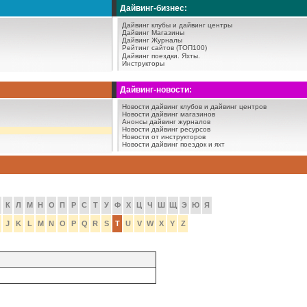
Дайвинг-бизнес:
Дайвинг клубы и дайвинг центры
Дайвинг Магазины
Дайвинг Журналы
Рейтинг сайтов (ТОП100)
Дайвинг поездки.
Яхты.
Инструкторы
Дайвинг-новости:
Новости дайвинг клубов и дайвинг центров
Новости дайвинг магазинов
Анонсы дайвинг журналов
Новости дайвинг ресурсов
Новости от инструкторов
Новости дайвинг поездок и яхт
К
Л
М
Н
О
П
Р
С
Т
У
Ф
Х
Ц
Ч
Ш
Щ
Э
Ю
Я
J
K
L
M
N
O
P
Q
R
S
T
U
V
W
X
Y
Z