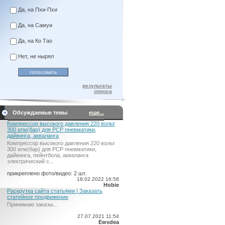
Да, на Пхи-Пхи
Да, на Самуи
Да, на Ко Тао
Нет, не нырял
результаты
опроса
Обсуждаемые темы
еще...
Компрессор высокого давления 220 вольт
300 атм(бар) для PCP пневматики,
дайвинга, акваланга
Компрессор высокого давления 220 вольт
300 атм(бар) для PCP пневматики,
дайвинга, пейнтбола, акваланга
электрический c...
прикреплено фото/видео: 2 шт.
18.02.2022 16:58
Hobie
Раскрутка сайта статьями | Заказать
статейное продвижение
Принимаю заказы...
27.07.2021 11:54
Ewsdea