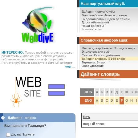
Наш виртуальный клуб:
Дайвинг Форум
Клубы
Фотоальбомы.
Фото по темам.
Видеоальбомы
Видео по темам.
Доска объявлений
Наши дайверы
Комментарии
Справочная информация:
Места для дайвинга.
Погода в мире.
Энциклопедия рыб
ИНТЕРЕСНО:
Теперь любой
инструктор
может
Статьи.
Книги о дайвинге.
разместить информацию о своих услугах и
Дайвинг словарь (3165 слов)
публиковать свои новости и фотографий.
Термины.
Знаки.
Регистрируйтесь и заходите в Личный кабинет
Оборудование
еще ...
Дайвинг словарь
RUS
А
Б
В
Г
Д
Е
Ж
З
И
ENG
A
B
C
D
E
F
G
H
I
flow
Дайвинг - опрос
водный поток
Вы ныряли в Таиланде?
Да, на Пхукете