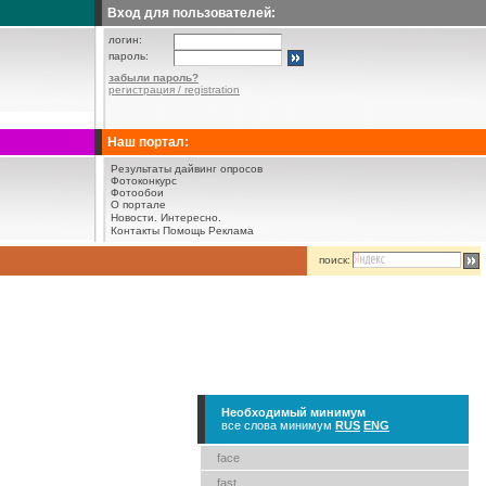
Вход для пользователей:
логин:
пароль:
забыли пароль?
регистрация / registration
Наш портал:
Результаты дайвинг опросов
Фотоконкурс
Фотообои
О портале
Новости.
Интересно.
Контакты
Помощь
Реклама
поиск:
Необходимый минимум
все слова минимум
RUS
ENG
face
fast