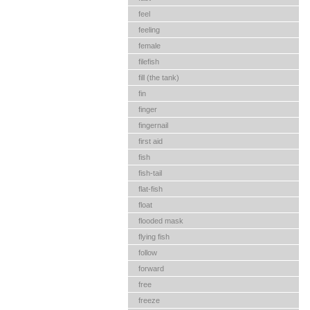
feel
feeling
female
filefish
fill (the tank)
fin
finger
fingernail
first aid
fish
fish-tail
flat-fish
float
flooded mask
flying fish
follow
forward
free
freeze