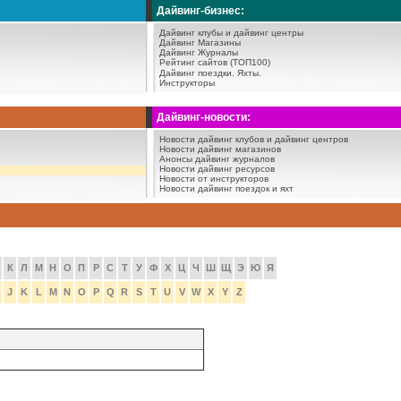
Дайвинг-бизнес:
Дайвинг клубы и дайвинг центры
Дайвинг Магазины
Дайвинг Журналы
Рейтинг сайтов (ТОП100)
Дайвинг поездки.
Яхты.
Инструкторы
Дайвинг-новости:
Новости дайвинг клубов и дайвинг центров
Новости дайвинг магазинов
Анонсы дайвинг журналов
Новости дайвинг ресурсов
Новости от инструкторов
Новости дайвинг поездок и яхт
К
Л
М
Н
О
П
Р
С
Т
У
Ф
Х
Ц
Ч
Ш
Щ
Э
Ю
Я
J
K
L
M
N
O
P
Q
R
S
T
U
V
W
X
Y
Z