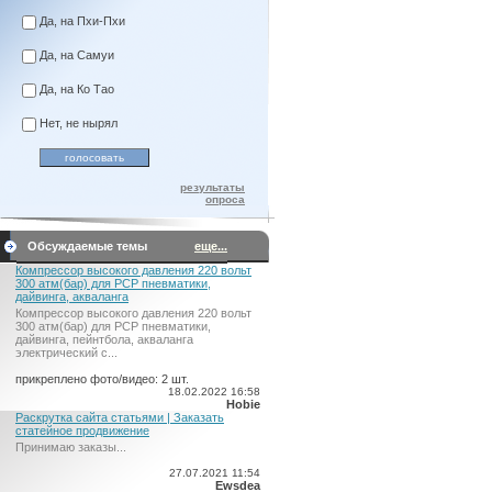
Да, на Пхи-Пхи
Да, на Самуи
Да, на Ко Тао
Нет, не нырял
результаты
опроса
Обсуждаемые темы
еще...
Компрессор высокого давления 220 вольт
300 атм(бар) для PCP пневматики,
дайвинга, акваланга
Компрессор высокого давления 220 вольт
300 атм(бар) для PCP пневматики,
дайвинга, пейнтбола, акваланга
электрический c...
прикреплено фото/видео: 2 шт.
18.02.2022 16:58
Hobie
Раскрутка сайта статьями | Заказать
статейное продвижение
Принимаю заказы...
27.07.2021 11:54
Ewsdea