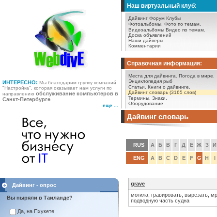
Наш виртуальный клуб:
Дайвинг Форум
Клубы
Фотоальбомы.
Фото по темам.
Видеоальбомы
Видео по темам.
Доска объявлений
Наши дайверы
Комментарии
Справочная информация:
Места для дайвинга.
Погода в мире.
Энциклопедия рыб
ИНТЕРЕСНО:
Мы благодарим группу компаний
Статьи.
Книги о дайвинге.
"Настройка", которая оказывает нам услуги по
Дайвинг словарь (3165 слов)
обслуживание компьютеров в
направлению
Термины.
Знаки.
Санкт-Петербурге
Оборудование
еще ...
Дайвинг словарь
RUS
А
Б
В
Г
Д
Е
Ж
З
И
ENG
A
B
C
D
E
F
G
H
I
grave
Дайвинг - опрос
могила; гравировать, вырезать; 
Вы ныряли в Таиланде?
подводную часть судна
Да, на Пхукете