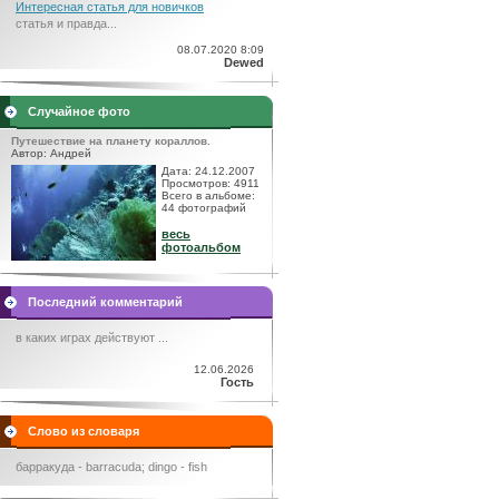
Интересная статья для новичков
статья и правда...
08.07.2020 8:09
Dewed
Случайное фото
Путешествие на планету кораллов.
Автор: Андрей
Дата: 24.12.2007
Просмотров: 4911
Всего в альбоме:
44 фотографий
весь
фотоальбом
Последний комментарий
в каких играх действуют ...
12.06.2026
Гость
Слово из словаря
барракуда - barracuda; dingo - fish