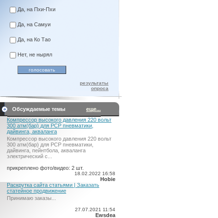
Да, на Пхи-Пхи
Да, на Самуи
Да, на Ко Тао
Нет, не нырял
результаты
опроса
Обсуждаемые темы
еще...
Компрессор высокого давления 220 вольт
300 атм(бар) для PCP пневматики,
дайвинга, акваланга
Компрессор высокого давления 220 вольт
300 атм(бар) для PCP пневматики,
дайвинга, пейнтбола, акваланга
электрический c...
прикреплено фото/видео: 2 шт.
18.02.2022 16:58
Hobie
Раскрутка сайта статьями | Заказать
статейное продвижение
Принимаю заказы...
27.07.2021 11:54
Ewsdea