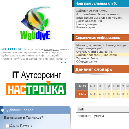
Наш виртуальный клуб:
Дайвинг Форум
Клубы
Фотоальбомы.
Фото по темам.
Видеоальбомы
Видео по темам.
Доска объявлений
Наши дайверы
Комментарии
Справочная информация:
Места для дайвинга.
Погода в мире.
Энциклопедия рыб
ИНТЕРЕСНО:
Теперь любой
инструктор
может
Статьи.
Книги о дайвинге.
разместить информацию о своих услугах и
Дайвинг словарь (3165 слов)
публиковать свои новости и фотографий.
Термины.
Знаки.
Регистрируйтесь и заходите в Личный кабинет
Оборудование
еще ...
Дайвинг словарь
RUS
А
Б
В
Г
Д
Е
Ж
З
И
ENG
A
B
C
D
E
F
G
H
I
leak
Дайвинг - опрос
протекать; утечка
Вы ныряли в Таиланде?
Да, на Пхукете