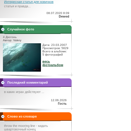
Интересная статья для новичков
статья и правда...
08.07.2020 8:09
Dewed
Случайное фото
4 Дюгонь
Автор: Valery
Дата: 23.03.2007
Просмотров: 5829
Всего в альбоме:
5 фотографий
весь
фотоальбом
Последний комментарий
в каких играх действуют ...
12.06.2026
Гость
Слово из словаря
throw the mooring line - кидать
швартовочный конец