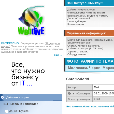
Наш виртуальный клуб:
Дайвинг Форум
Клубы
Фотоальбомы.
Фото по темам.
Видеоальбомы
Видео по темам.
Доска объявлений
Наши дайверы
Комментарии
Справочная информация:
Места для дайвинга.
Погода в мире.
Энциклопедия рыб
ИНТЕРЕСНО:
Переделан раздел
"Подводное
Статьи.
Книги о дайвинге.
видео"
. Теперь все ролики можно просмотреть
Дайвинг словарь (3165 слов)
прямо со страницы! Кроме этого можно загрузить
Термины.
Знаки.
avi-ролики в высоком качестве
Оборудование
еще ...
ФОТОГРАФИИ ПО ТЕМ
Моллюски. Черви. Морск
Chromodorid
Автор:
Май.
Дата публикации:
03.01.2009 18:5
Дайвинг - опрос
Всего просмотров:
4140
Вы ныряли в Таиланде?
Все фотоальбомы пользователя Май.
Да, на Пхукете