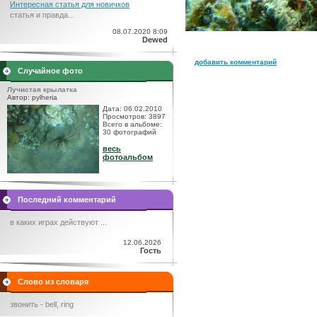
Интересная статья для новичков
статья и правда...
08.07.2020 8:09
Dewed
добавить комментарий
Случайное фото
Лучистая крылатка
Автор: pylheria
Дата: 06.02.2010
Просмотров: 3897
Всего в альбоме:
30 фотографий
весь
фотоальбом
Последний комментарий
в каких играх действуют ...
12.06.2026
Гость
Слово из словаря
звонить - bell, ring