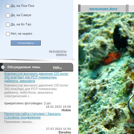
Да, на Пхи-Пхи
предыдущее фото
Да, на Самуи
Да, на Ко Тао
Нет, не нырял
результаты
опроса
Обсуждаемые темы
еще...
Компрессор высокого давления 220 вольт
300 атм(бар) для PCP пневматики,
дайвинга, акваланга
Компрессор высокого давления 220 вольт
300 атм(бар) для PCP пневматики,
дайвинга, пейнтбола, акваланга
электрический c...
прикреплено фото/видео: 2 шт.
18.02.2022 16:58
Hobie
Раскрутка сайта статьями | Заказать
статейное продвижение
Принимаю заказы...
27.07.2021 11:54
Ewsdea