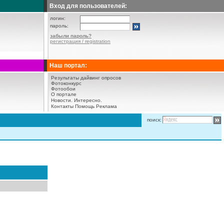
Вход для пользователей:
логин:
пароль:
забыли пароль?
регистрация / registration
Наш портал:
Результаты дайвинг опросов
Фотоконкурс
Фотообои
О портале
Новости.
Интересно.
Контакты
Помощь
Реклама
поиск: