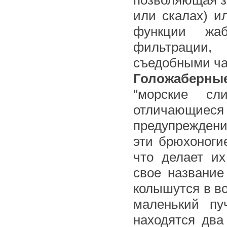
или скалах) и
функции жаб
фильтрации,
съедобными ча
Голожаберны
"морские сл
отличающиес
предупреждени
эти брюхоноги
что делает и
свое название
колышутся в в
маленький пу
находятся два