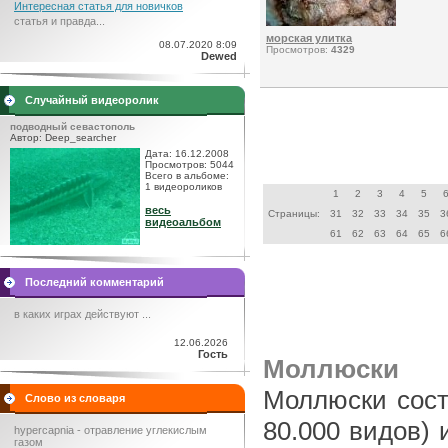
Интересная статья для новичков
статья и правда...
морская улитка
08.07.2020 8:09
Просмотров:
4329
Dewed
Случайный видеоролик
подводный севастополь
Автор: Deep_searcher
Дата: 16.12.2008
Просмотров: 5044
Всего в альбоме:
1 видеороликов
1
2
3
4
5
весь
Страницы:
31
32
33
34
35
3
видеоальбом
61
62
63
64
65
6
Последний комментарий
в каких играх действуют ...
12.06.2026
Гость
Моллюски
Моллюски сост
Слово из словаря
80.000 видов) 
hypercapnia - отравление углекислым
газом