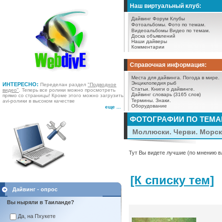
Наш виртуальный клуб:
Дайвинг Форум
Клубы
Фотоальбомы.
Фото по темам.
Видеоальбомы
Видео по темам.
Доска объявлений
Наши дайверы
Комментарии
Справочная информация:
Места для дайвинга.
Погода в мире.
Энциклопедия рыб
ИНТЕРЕСНО:
Переделан раздел
"Подводное
Статьи.
Книги о дайвинге.
видео"
. Теперь все ролики можно просмотреть
Дайвинг словарь (3165 слов)
прямо со страницы! Кроме этого можно загрузить
Термины.
Знаки.
avi-ролики в высоком качестве
Оборудование
еще ...
ФОТОГРАФИИ ПО ТЕМ
Моллюски. Черви. Морск
Тут Вы видете лучшие (по мнению в
[К списку тем]
Дайвинг - опрос
Вы ныряли в Таиланде?
Да, на Пхукете