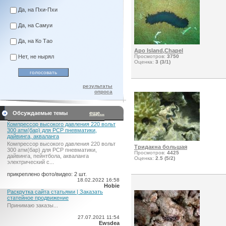
Да, на Пхи-Пхи
Да, на Самуи
Да, на Ко Тао
Apo Island,Chapel
Нет, не нырял
Просмотров:
3750
Оценка:
3 (3/1)
результаты
опроса
Обсуждаемые темы
еще...
Компрессор высокого давления 220 вольт
300 атм(бар) для PCP пневматики,
дайвинга, акваланга
Компрессор высокого давления 220 вольт
Тридакна большая
300 атм(бар) для PCP пневматики,
Просмотров:
4425
дайвинга, пейнтбола, акваланга
Оценка:
2.5 (5/2)
электрический c...
прикреплено фото/видео: 2 шт.
18.02.2022 16:58
Hobie
Раскрутка сайта статьями | Заказать
статейное продвижение
Принимаю заказы...
27.07.2021 11:54
Ewsdea