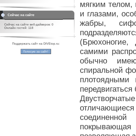
мягким телом, 
и глазами, ос
Сейчас на сайте
жабры, си
Сейчас на сайте веб-дайверов: 0
Онлайн гостей: 118
подразделяю
(Брюхоногие, 
Поддержать сайт на DIVEtop.ru:
самими распро
обычно имею
спиральной фо
плотоядными 
передвигаться 
Двустворчаты
отличающиеся 
соединенной
покрывающая 
позволяющая з