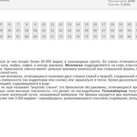
Просмотров:
4490
Оценка:
0 (0/2)
5
6
7
8
9
10
11
12
13
14
15
16
17
18
19
20
35
36
37
38
39
40
41
42
43
44
45
46
47
48
49
50
65
66
67
68
69
70
71
72
73
74
75
76
77
78
79
80
ую (в нее входят более 80.000 видов) и разнородную группу. Ее члены отличаютс
нога, жабры, сифон и иногда раковину.
Моллюски
подразделяются на семь классов
. Брюхоногие обычно имеют цельную раковину конической или спиральной формы. В
своей ноге.
ячие моллюски, отличающиеся наличием двух створок (левой и правой), соединенной 
а поверхности (на мадрепорах или скалах) или зарываться в песок. Кроме дыхател
тицами, содержащимися в воде.
 их еще называют "морские слизни" это брюхоногие без раковины, отличающиеся яр
ько свою высокую токсичность, что делает их несъедобными.
Голожаберные
получ
спине маленький пучок, называемый жаберным. На брюшке находятся два маленьки
олее чем 3.000 видами - гермафродиты, размножающиеся способом спаривания, оплодо