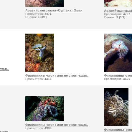
Аравийская сказка -Султанат Оман
Аравийская сказ
Просмотров:
4471
Просмотров:
4787
Оценка:
3 (3/1)
Оценка:
3 (3/1)
ехать.
Филиппины -стоит или не стоит ехать.
Филиппины -стоит
Просмотров:
4413
Просмотров:
4420
Филиппины -стоит или не стоит ехать.
Просмотров:
4936
Филиппины -стоит
ехать.