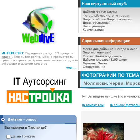
Наш виртуальный клуб:
Дайвинг Форум
Клубы
Фотоальбомы.
Фото по темам.
Видеоальбомы
Видео по темам.
Доска объявлений
Наши дайверы
Комментарии
Справочная информация:
Места для дайвинга.
Погода в мире.
Энциклопедия рыб
ИНТЕРЕСНО:
Переделан раздел
"Подводное
Статьи.
Книги о дайвинге.
видео"
. Теперь все ролики можно просмотреть
Дайвинг словарь (3165 слов)
прямо со страницы! Кроме этого можно загрузить
Термины.
Знаки.
avi-ролики в высоком качестве
Оборудование
еще ...
ФОТОГРАФИИ ПО ТЕМ
Моллюски. Черви. Морск
Тут Вы видете лучшие (по мнению в
[К списку тем]
[К списку фотоаль
Дайвинг - опрос
Вы ныряли в Таиланде?
Да, на Пхукете