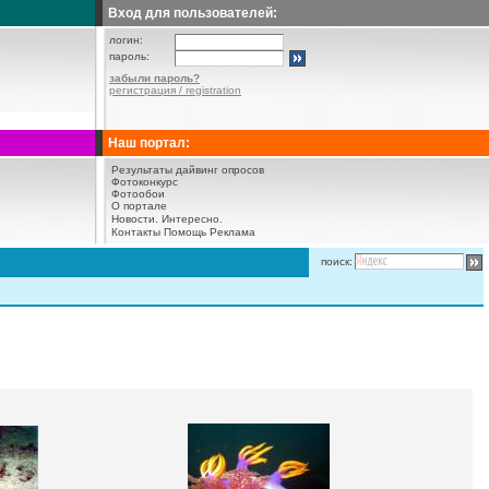
Вход для пользователей:
логин:
пароль:
забыли пароль?
регистрация / registration
Наш портал:
Результаты дайвинг опросов
Фотоконкурс
Фотообои
О портале
Новости.
Интересно.
Контакты
Помощь
Реклама
поиск: