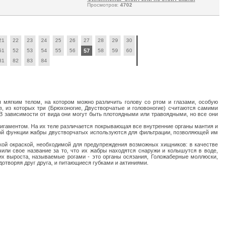
Просмотров:
4702
21
22
23
24
25
26
27
28
29
30
51
52
53
54
55
56
57
58
59
60
81
82
83
84
я мягким телом, на котором можно различить голову со ртом и глазами, особую
, из которых три (Брюхоногие, Двустворчатые и головоногие) считаются самими
 зависимости от вида они могут быть плотоядными или травоядными, но все они
лигаментом. На их теле различается покрывающая все внутренние органы мантия и
ьной функции жабры двустворчатых используются для фильтрации, позволяющей им
кой окраской, необходимой для предупреждения возможных хищников: в качестве
или свое название за то, что их жабры находятся снаружи и колышутся в воде,
х выроста, называемые рогами - это органы осязания, Голожаберные моллюски,
творяя друг друга, и питающиеся губками и актиниями.