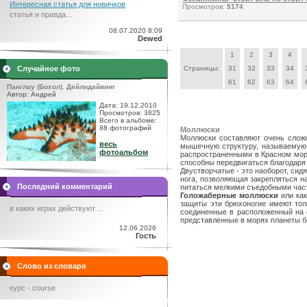
Интересная статья для новичков
Просмотров:
5174
статья и правда...
08.07.2020 8:09
Dewed
1
2
3
4
Случайное фото
Страницы:
31
32
33
34
61
62
63
64
Панглау (Бохол). Дейлидайвинг
Автор: Андрей
Дата: 19.12.2010
Просмотров: 3825
Всего в альбоме:
88 фотографий
Моллюски
Моллюски составляют очень сложн
весь
мышечную структуру, называемую 
фотоальбом
распространенными в Красном море
способны передвигаться благодаря 
Двустворчатые - это наоборот, сид
нога, позволяющая закрепляться н
Последний комментарий
питаться мелкими съедобными час
Голожаберные моллюски
или как
защиты эти брюхоногие имеют тол
в каких играх действуют ...
соединенные в расположенный на 
представленные в морях планеты б
12.06.2026
Гость
Слово из словаря
курс - course