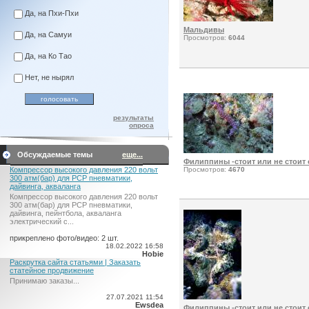
Да, на Пхи-Пхи
Мальдивы
Да, на Самуи
Просмотров:
6044
Да, на Ко Тао
Нет, не нырял
результаты
опроса
Обсуждаемые темы
еще...
Филиппины -стоит или не стоит 
Компрессор высокого давления 220 вольт
Просмотров:
4670
300 атм(бар) для PCP пневматики,
дайвинга, акваланга
Компрессор высокого давления 220 вольт
300 атм(бар) для PCP пневматики,
дайвинга, пейнтбола, акваланга
электрический c...
прикреплено фото/видео: 2 шт.
18.02.2022 16:58
Hobie
Раскрутка сайта статьями | Заказать
статейное продвижение
Принимаю заказы...
27.07.2021 11:54
Ewsdea
Филиппины -стоит или не стоит 