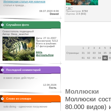
Интересная статья для новичков
статья и правда...
* 16 *
08.07.2020 8:09
Просмотров:
8782
Dewed
Оценка:
2.5 (5/2)
Случайное фото
Севастополь подводный
Автор: Deep_searcher
Дата: 27.11.2007
Просмотров: 5212
Всего в альбоме:
17 фотографий
1
2
3
4
5
весь
Страницы:
31
32
33
34
35
3
фотоальбом
61
62
63
64
65
6
Последний комментарий
в каких играх действуют ...
12.06.2026
Гость
Моллюски
Моллюски сост
Слово из словаря
80.000 видов) 
solo diving - одиночное погружение