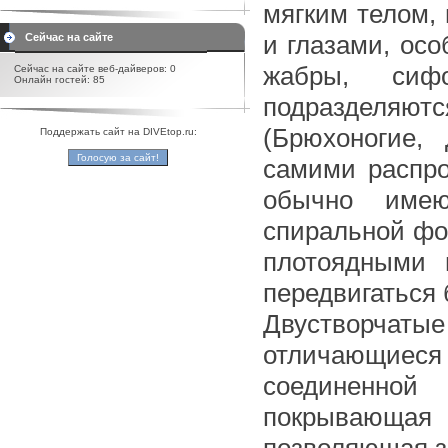
мягким телом, 
и глазами, ос
Сейчас на сайте
жабры, си
Сейчас на сайте веб-дайверов: 0
Онлайн гостей: 85
подразделяю
(Брюхоногие, 
Поддержать сайт на DIVEtop.ru:
самими распро
обычно имею
спиральной фо
плотоядными 
передвигаться 
Двустворчаты
отличающиеся 
соединенной
покрывающая 
позволяющая з