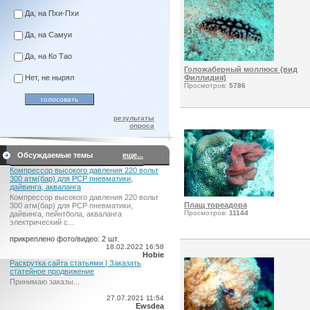
Да, на Пхи-Пхи
Да, на Самуи
Да, на Ко Тао
Голожаберный моллюск (вид
Нет, не нырял
Филлидия)
Просмотров:
5786
результаты
опроса
Обсуждаемые темы
еще...
Компрессор высокого давления 220 вольт
300 атм(бар) для PCP пневматики,
дайвинга, акваланга
Компрессор высокого давления 220 вольт
Плащ тореадора
300 атм(бар) для PCP пневматики,
Просмотров:
11144
дайвинга, пейнтбола, акваланга
электрический c...
прикреплено фото/видео: 2 шт.
18.02.2022 16:58
Hobie
Раскрутка сайта статьями | Заказать
статейное продвижение
Принимаю заказы...
27.07.2021 11:54
Ewsdea