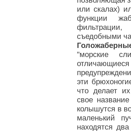
или скалах) и
функции жаб
фильтрации,
съедобными ча
Голожаберны
"морские сл
отличающиес
предупреждени
эти брюхоноги
что делает и
свое название
колышутся в в
маленький пу
находятся два