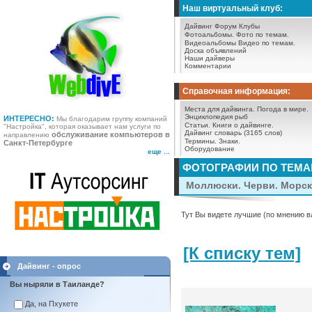
Наш виртуальный клуб:
Дайвинг Форум
Клубы
Фотоальбомы.
Фото по темам.
Видеоальбомы
Видео по темам.
Доска объявлений
Наши дайверы
Комментарии
Справочная информация:
Места для дайвинга.
Погода в мире.
Энциклопедия рыб
ИНТЕРЕСНО:
Мы благодарим группу компаний
Статьи.
Книги о дайвинге.
"Настройка", которая оказывает нам услуги по
Дайвинг словарь (3165 слов)
обслуживание компьютеров в
направлению
Термины.
Знаки.
Санкт-Петербурге
Оборудование
еще ...
ФОТОГРАФИИ ПО ТЕМ
Моллюски. Черви. Морск
Тут Вы видете лучшие (по мнению в
[К списку тем]
Дайвинг - опрос
Вы ныряли в Таиланде?
Да, на Пхукете