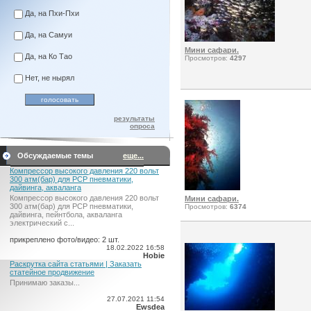
Да, на Пхи-Пхи
Да, на Самуи
Мини сафари.
Да, на Ко Тао
Просмотров:
4297
Нет, не нырял
результаты
опроса
Обсуждаемые темы
еще...
Компрессор высокого давления 220 вольт
300 атм(бар) для PCP пневматики,
дайвинга, акваланга
Компрессор высокого давления 220 вольт
Мини сафари.
300 атм(бар) для PCP пневматики,
Просмотров:
6374
дайвинга, пейнтбола, акваланга
электрический c...
прикреплено фото/видео: 2 шт.
18.02.2022 16:58
Hobie
Раскрутка сайта статьями | Заказать
статейное продвижение
Принимаю заказы...
27.07.2021 11:54
Ewsdea