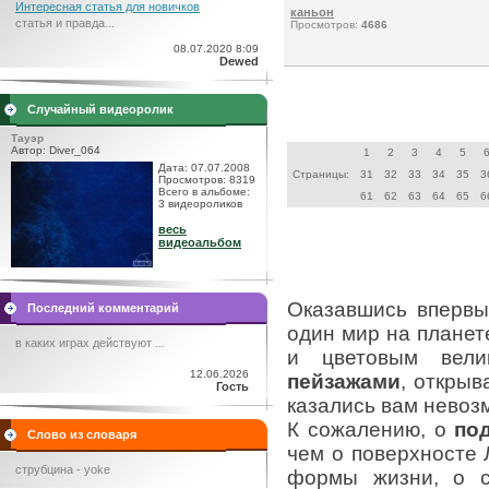
Интересная статья для новичков
каньон
статья и правда...
Просмотров:
4686
08.07.2020 8:09
Dewed
Случайный видеоролик
Тауэр
Автор: Diver_064
1
2
3
4
5
Дата: 07.07.2008
Страницы:
31
32
33
34
35
3
Просмотров: 8319
Всего в альбоме:
61
62
63
64
65
6
3 видеороликов
весь
видеоальбом
Оказавшись вперв
Последний комментарий
один мир на планет
в каких играх действуют ...
и цветовым вели
12.06.2026
пейзажами
, открыв
Гость
казались вам невоз
К сожалению, о
по
Слово из словаря
чем о поверхносте 
струбцина - yoke
формы жизни, о с