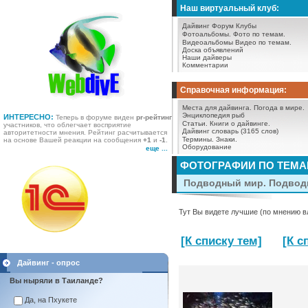
Наш виртуальный клуб:
Дайвинг Форум
Клубы
Фотоальбомы.
Фото по темам.
Видеоальбомы
Видео по темам.
Доска объявлений
Наши дайверы
Комментарии
Справочная информация:
Места для дайвинга.
Погода в мире.
Энциклопедия рыб
ИНТЕРЕСНО:
Теперь в форуме виден
pr-рейтинг
Статьи.
Книги о дайвинге.
участников, что облегчает восприятие
Дайвинг словарь (3165 слов)
авторитетности мнения. Рейтинг расчитывается
Термины.
Знаки.
на основе Вашей реакции на сообщения
+1
и
-1
.
Оборудование
еще ...
ФОТОГРАФИИ ПО ТЕМ
Подводный мир. Подводн
Тут Вы видете лучшие (по мнению в
[К списку тем]
[К 
Дайвинг - опрос
Вы ныряли в Таиланде?
Да, на Пхукете