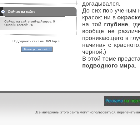
догадывался.
До сих пор ученым 
Сейчас на сайте
красок: ни в
окраск
Сейчас на сайте веб-дайверов: 0
на той
глубине
, г
Онлайн гостей: 76
вообще не различи
проникающего в глу
Поддержать сайт на DIVEtop.ru:
начиная с красного
черной.)
В этой теме предс
подводного мира
.
Все материалы этого сайта могут использоваться, перепечатыва