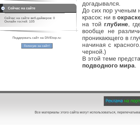
догадывался.
Сейчас на сайте
До сих пор ученым 
красок: ни в
окраск
Сейчас на сайте веб-дайверов: 0
Онлайн гостей: 105
на той
глубине
, г
вообще не различи
проникающего в глу
Поддержать сайт на DIVEtop.ru:
начиная с красного
черной.)
В этой теме предс
подводного мира
.
Все материалы этого сайта могут использоваться, перепечатыва