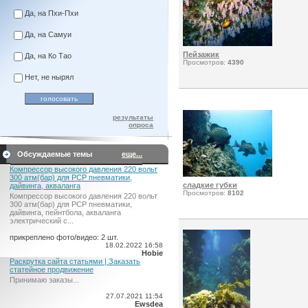
Да, на Пхи-Пхи
Да, на Самуи
Пейзажик
Да, на Ко Тао
Просмотров:
4390
Нет, не нырял
результаты
опроса
Обсуждаемые темы
еще...
Компрессор высокого давления 220 вольт
300 атм(бар) для PCP пневматики,
сладкие губки
дайвинга, акваланга
Просмотров:
8102
Компрессор высокого давления 220 вольт
300 атм(бар) для PCP пневматики,
дайвинга, пейнтбола, акваланга
электрический c...
прикреплено фото/видео: 2 шт.
18.02.2022 16:58
Hobie
Раскрутка сайта статьями | Заказать
статейное продвижение
Принимаю заказы...
27.07.2021 11:54
Ewsdea