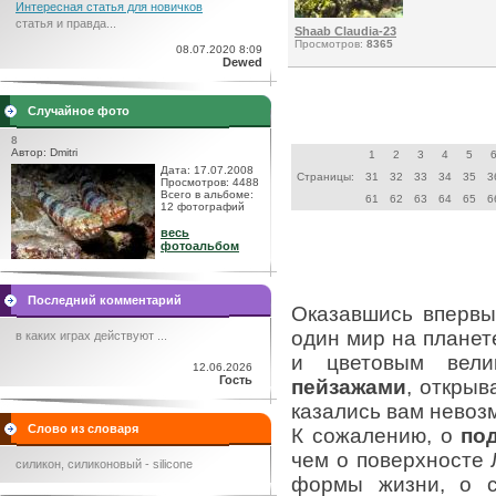
Интересная статья для новичков
статья и правда...
Shaab Claudia-23
Просмотров:
8365
08.07.2020 8:09
Dewed
Случайное фото
8
Автор: Dmitri
1
2
3
4
5
Дата: 17.07.2008
Страницы:
31
32
33
34
35
3
Просмотров: 4488
Всего в альбоме:
61
62
63
64
65
6
12 фотографий
весь
фотоальбом
Последний комментарий
Оказавшись вперв
один мир на планет
в каких играх действуют ...
и цветовым вели
12.06.2026
Гость
пейзажами
, открыв
казались вам невоз
Слово из словаря
К сожалению, о
по
чем о поверхносте 
силикон, силиконовый - siliсоnе
формы жизни, о с