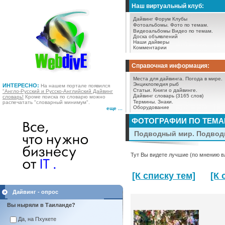
Наш виртуальный клуб:
Дайвинг Форум
Клубы
Фотоальбомы.
Фото по темам.
Видеоальбомы
Видео по темам.
Доска объявлений
Наши дайверы
Комментарии
Справочная информация:
Места для дайвинга.
Погода в мире.
Энциклопедия рыб
ИНТЕРЕСНО:
На нашем портале появился
Статьи.
Книги о дайвинге.
"Англо-Русский и Русско-Английский Дайвинг
Дайвинг словарь (3165 слов)
словарь!
Кроме поиска по словарю можно
Термины.
Знаки.
распечатать "словарный минимум".
Оборудование
еще ...
ФОТОГРАФИИ ПО ТЕМ
Подводный мир. Подводн
Тут Вы видете лучшие (по мнению в
[К списку тем]
[К
Дайвинг - опрос
Вы ныряли в Таиланде?
Да, на Пхукете