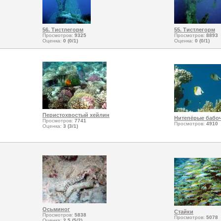
56. Тистлегорм
55. Тистлегорм
Просмотров:
9325
Просмотров:
8893
Оценка:
0 (0/1)
Оценка:
0 (0/1)
Перистохвостый хейлин
Нитепёрые бабо
Просмотров:
7741
Просмотров:
4910
Оценка:
3 (3/1)
Осьминог
Стайки
Просмотров:
5838
Просмотров:
5078
Оценка:
2.5 (5/2)