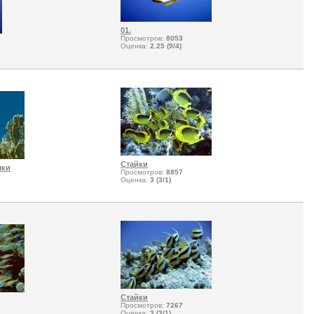
01.
Просмотров:
8053
Оценка:
2.25 (9/4)
Стайки
чки
Просмотров:
8857
Оценка:
3 (3/1)
Стайки
Просмотров:
7267
Оценка:
3 (3/1)