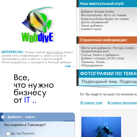
Наш виртуальный клуб:
Дайвинг Форум
Клубы
Фотоальбомы.
Фото по темам.
Видеоальбомы
Видео по темам.
Доска объявлений
Наши дайверы
Комментарии
Справочная информация:
Места для дайвинга.
Погода в мире.
Энциклопедия рыб
ИНТЕРЕСНО:
Теперь любой
инструктор
может
Статьи.
Книги о дайвинге.
разместить информацию о своих услугах и
Дайвинг словарь (3165 слов)
публиковать свои новости и фотографий.
Термины.
Знаки.
Регистрируйтесь и заходите в Личный кабинет
Оборудование
еще ...
ФОТОГРАФИИ ПО ТЕМ
Подводный мир. Подводн
Тут Вы видете лучшие (по мнению в
[К списку тем]
[К списку фотоаль
Дайвинг - опрос
Вы ныряли в Таиланде?
Да, на Пхукете