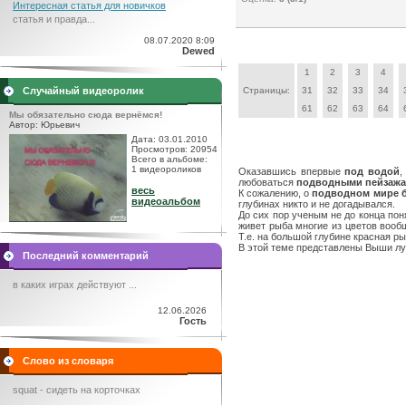
Интересная статья для новичков
статья и правда...
08.07.2020 8:09
Dewed
1
2
3
4
Случайный видеоролик
Страницы:
31
32
33
34
61
62
63
64
Мы обязательно сюда вернёмся!
Автор: Юрьевич
Дата: 03.01.2010
Просмотров: 20954
Всего в альбоме:
1 видеороликов
Оказавшись впервые
под водой
,
любоваться
подводными пейзаж
весь
К сожалению, о
подводном мире 
видеоальбом
глубинах никто и не догадывался.
До сих пор ученым не до конца пон
живет рыба многие из цветов вооб
Т.е. на большой глубине красная ры
В этой теме представлены Выши 
Последний комментарий
в каких играх действуют ...
12.06.2026
Гость
Слово из словаря
squat - сидеть на корточках