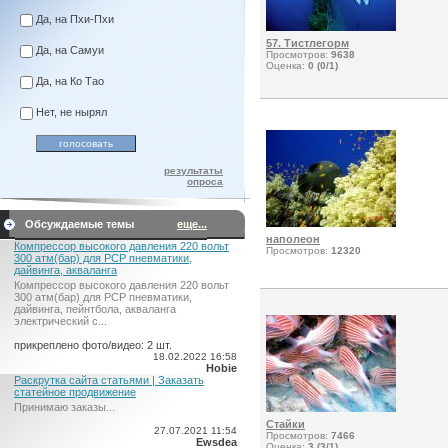
Да, на Пхи-Пхи
57. Тистлегорм
Да, на Самуи
Просмотров:
9638
Оценка:
0 (0/1)
Да, на Ко Тао
Нет, не нырял
результаты
опроса
Обсуждаемые темы
еще...
наполеон
Компрессор высокого давления 220 вольт
Просмотров:
12320
300 атм(бар) для PCP пневматики,
дайвинга, акваланга
Компрессор высокого давления 220 вольт
300 атм(бар) для PCP пневматики,
дайвинга, пейнтбола, акваланга
электрический c...
прикреплено фото/видео: 2 шт.
18.02.2022 16:58
Hobie
Раскрутка сайта статьями | Заказать
статейное продвижение
Принимаю заказы...
Стайки
27.07.2021 11:54
Просмотров:
7466
Ewsdea
Оценка:
3 (3/1)