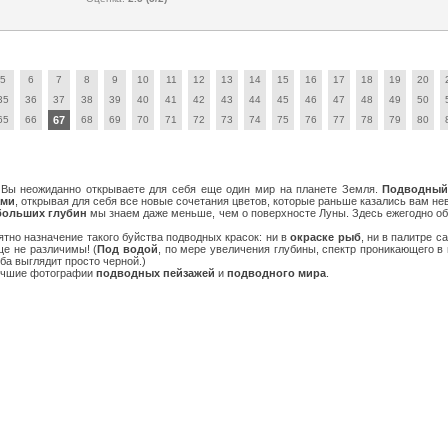
5
6
7
8
9
10
11
12
13
14
15
16
17
18
19
20
35
36
37
38
39
40
41
42
43
44
45
46
47
48
49
50
65
66
67
68
69
70
71
72
73
74
75
76
77
78
79
80
 Вы неожиданно открываете для себя еще один мир на планете Земля.
Подводный
ами
, открывая для себя все новые сочетания цветов, которые раньше казались вам н
больших глубин
мы знаем даже меньше, чем о поверхносте Луны. Здесь ежегодно об
ятно назначение такого буйства подводных красок: ни в
окраске рыб
, ни в палитре 
ще не различимы! (
Под водой
, по мере увеличения глубины, спектр проникающего в 
ба выглядит просто черной.)
лучшие фотографии
подводных пейзажей
и
подводного мира
.