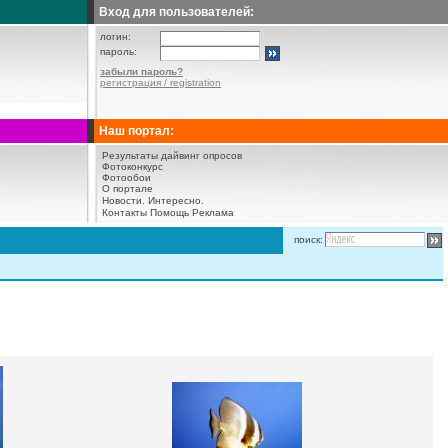
Вход для пользователей:
логин:
пароль:
забыли пароль?
регистрация / registration
Наш портал:
Результаты дайвинг опросов
Фотоконкурс
Фотообои
О портале
Новости.
Интересно.
Контакты
Помощь
Реклама
поиск: