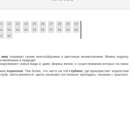
21
22
23
24
25
26
27
28
29
30
51
52
53
54
55
56
57
58
59
60
81
82
 мир
поражает своим многообразием и цветовым великолепием. Можно подолгу
евозможными в природе!
наруживают новые виды и, даже, формы жизни, о существовании которых на таких
самих
кораллов
. Тем более, что часто на той
глубине
, где произрастает коралл или
глубь света меняется: цвета начинают постепенно пропадать, начиная с красного.