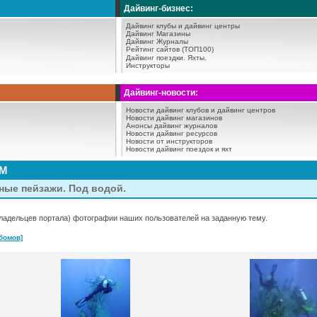
Дайвинг-бизнес:
Дайвинг клубы и дайвинг центры
Дайвинг Магазины
Дайвинг Журналы
Рейтинг сайтов (ТОП100)
Дайвинг поездки.
Яхты.
Инструкторы
Дайвинг-новости:
Новости дайвинг клубов и дайвинг центров
Новости дайвинг магазинов
Анонсы дайвинг журналов
Новости дайвинг ресурсов
Новости от инструкторов
Новости дайвинг поездок и яхт
АМ
ые пейзажи. Под водой.
ладельцев портала) фотографии наших пользователей на заданную тему.
бомов]