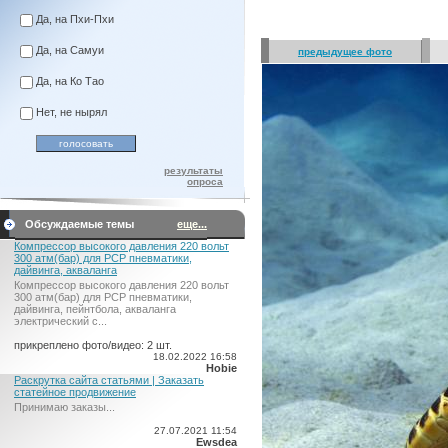
Да, на Пхи-Пхи
Да, на Самуи
предыдущее фото
Да, на Ко Тао
Нет, не нырял
результаты
опроса
Обсуждаемые темы
еще...
Компрессор высокого давления 220 вольт
300 атм(бар) для PCP пневматики,
дайвинга, акваланга
Компрессор высокого давления 220 вольт
300 атм(бар) для PCP пневматики,
дайвинга, пейнтбола, акваланга
электрический c...
прикреплено фото/видео: 2 шт.
18.02.2022 16:58
Hobie
Раскрутка сайта статьями | Заказать
статейное продвижение
Принимаю заказы...
27.07.2021 11:54
Ewsdea