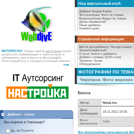
Наш виртуальный клуб:
Дайвинг Форум
Клубы
Фотоальбомы.
Фото по темам.
Видеоальбомы
Видео по темам.
Доска объявлений
Наши дайверы
Комментарии
Справочная информация:
Места для дайвинга.
Погода в мире.
Энциклопедия рыб
ИНТЕРЕСНО:
Теперь любой
инструктор
может
Статьи.
Книги о дайвинге.
разместить информацию о своих услугах и
Дайвинг словарь (3165 слов)
публиковать свои новости и фотографий.
Термины.
Знаки.
Регистрируйтесь и заходите в Личный кабинет
Оборудование
еще ...
ФОТОГРАФИИ ПО ТЕМ
Черепахи. Фото морских 
Бисса
Автор:
NataLina
Дата
18.11.2011 19:35
публикации:
Дайвинг - опрос
Всего
7453
Вы ныряли в Таиланде?
просмотров:
Да, на Пхукете
Все фотоальбомы пользователя Nata