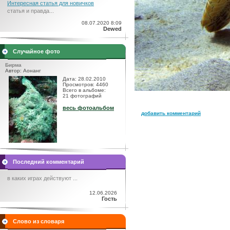
Интересная статья для новичков
статья и правда...
08.07.2020 8:09
Dewed
Случайное фото
Бирма
Автор: Аонанг
Дата: 28.02.2010
Просмотров: 4460
Всего в альбоме:
21 фотографий
весь фотоальбом
добавить комментарий
Последний комментарий
в каких играх действуют ...
12.06.2026
Гость
Слово из словаря