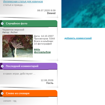
Интересная статья для новичков
статья и правда...
08.07.2020 8:09
Dewed
Случайное фото
Червячок морской
Автор: Archer
Дата: 14.10.2007
добавить комментарий
Просмотров: 5344
Всего в альбоме:
14 фотографий
весь
фотоальбом
Последний комментарий
в каких играх действуют ...
12.06.2026
Гость
Слово из словаря
venom - яд