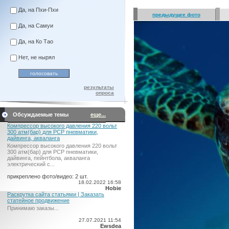
Да, на Пхи-Пхи
предыдущее фото
Да, на Самуи
Да, на Ко Тао
Нет, не нырял
результаты
опроса
Обсуждаемые темы
еще...
Компрессор высокого давления 220 вольт
300 атм(бар) для PCP пневматики,
дайвинга, акваланга
Компрессор высокого давления 220 вольт
300 атм(бар) для PCP пневматики,
дайвинга, пейнтбола, акваланга
электрический c...
прикреплено фото/видео: 2 шт.
18.02.2022 16:58
Hobie
Раскрутка сайта статьями | Заказать
статейное продвижение
Принимаю заказы...
27.07.2021 11:54
Ewsdea