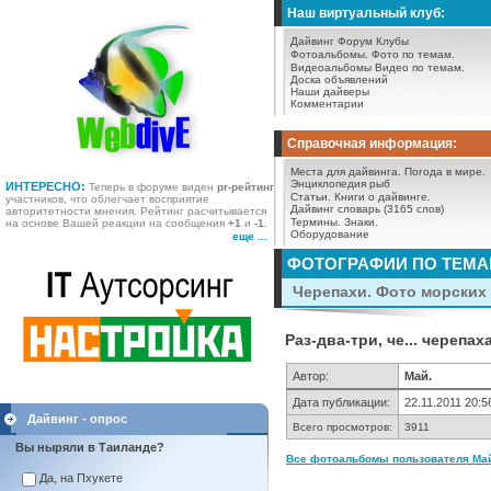
Наш виртуальный клуб:
Дайвинг Форум
Клубы
Фотоальбомы.
Фото по темам.
Видеоальбомы
Видео по темам.
Доска объявлений
Наши дайверы
Комментарии
Справочная информация:
Места для дайвинга.
Погода в мире.
Энциклопедия рыб
ИНТЕРЕСНО:
Теперь в форуме виден
pr-рейтинг
Статьи.
Книги о дайвинге.
участников, что облегчает восприятие
Дайвинг словарь (3165 слов)
авторитетности мнения. Рейтинг расчитывается
Термины.
Знаки.
на основе Вашей реакции на сообщения
+1
и
-1
.
Оборудование
еще ...
ФОТОГРАФИИ ПО ТЕМ
Черепахи. Фото морских 
Раз-два-три, че... черепах
Автор:
Май.
Дата публикации:
22.11.2011 20:5
Дайвинг - опрос
Всего просмотров:
3911
Вы ныряли в Таиланде?
Все фотоальбомы пользователя Май.
Да, на Пхукете