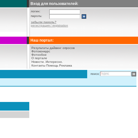
Вход для пользователей:
логин:
пароль:
забыли пароль?
регистрация / registration
Наш портал:
Результаты дайвинг опросов
Фотоконкурс
Фотообои
О портале
Новости.
Интересно.
Контакты
Помощь
Реклама
поиск: