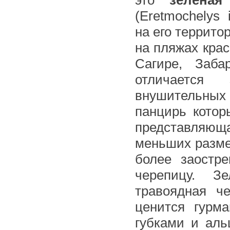
это
зеленая
(Eretmochelys
на его террито
на пляжах крас
Сагире, Заба
отличается 
внушительных
панцирь котор
представляюща
меньших разме
более заостр
черепицу. З
травоядная ч
ценится гурм
губками и ал