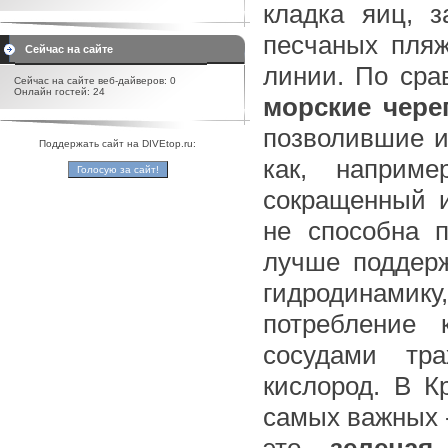
кладка яиц, 
песчаных пляж
Сейчас на сайте
линии. По сра
Сейчас на сайте веб-дайверов: 0
Онлайн гостей: 24
морские чере
позволившие и
Поддержать сайт на DIVEtop.ru:
как, наприме
сокращенный и
не способна 
лучше поддер
гидродинамик
потребление 
сосудами тр
кислород. В 
самых важных 