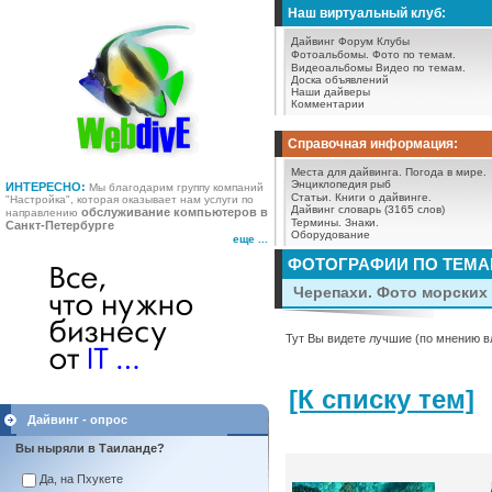
Наш виртуальный клуб:
Дайвинг Форум
Клубы
Фотоальбомы.
Фото по темам.
Видеоальбомы
Видео по темам.
Доска объявлений
Наши дайверы
Комментарии
Справочная информация:
Места для дайвинга.
Погода в мире.
Энциклопедия рыб
ИНТЕРЕСНО:
Мы благодарим группу компаний
Статьи.
Книги о дайвинге.
"Настройка", которая оказывает нам услуги по
Дайвинг словарь (3165 слов)
обслуживание компьютеров в
направлению
Термины.
Знаки.
Санкт-Петербурге
Оборудование
еще ...
ФОТОГРАФИИ ПО ТЕМ
Черепахи. Фото морских 
Тут Вы видете лучшие (по мнению в
[К списку тем]
Дайвинг - опрос
Вы ныряли в Таиланде?
Да, на Пхукете