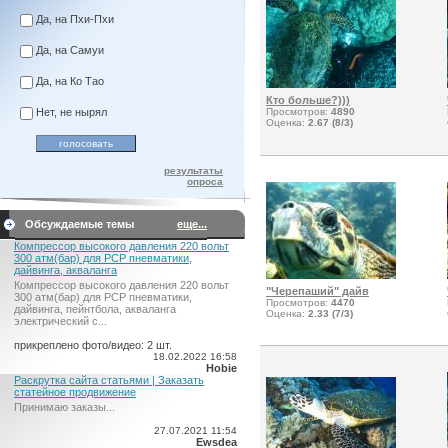
Да, на Пхи-Пхи
Да, на Самуи
Да, на Ко Тао
Кто больше?)))
Нет, не нырял
Просмотров:
4890
Оценка:
2.67 (8/3)
результаты
опроса
Обсуждаемые темы
еще...
Компрессор высокого давления 220 вольт
300 атм(бар) для PCP пневматики,
дайвинга, акваланга
Компрессор высокого давления 220 вольт
"Черепаший" дайв
300 атм(бар) для PCP пневматики,
Просмотров:
4470
дайвинга, пейнтбола, акваланга
Оценка:
2.33 (7/3)
электрический c...
прикреплено фото/видео: 2 шт.
18.02.2022 16:58
Hobie
Раскрутка сайта статьями | Заказать
статейное продвижение
Принимаю заказы...
27.07.2021 11:54
Ewsdea