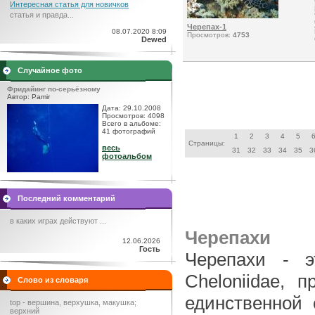
Интересная статья для новичков
статья и правда...
Черепах-1
08.07.2020 8:09
Просмотров:
4753
Dewed
Случайное фото
Фридайинг по-серьёзному
Автор: Pamir
Дата: 29.10.2008
Просмотров: 4098
Всего в альбоме:
41 фотографий
1
2
3
4
5
Страницы:
весь
31
32
33
34
35
3
фотоальбом
Последний комментарий
в каких играх действуют ...
Черепахи
12.06.2026
Гость
Черепахи - э
Cheloniidae, 
Слово из словаря
единственной
top - вершина, верхушка, макушка;
верхний