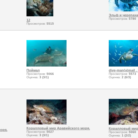
Эльф и черепаха
Просмотров:
5780
12
Просмотров:
5515
Поймал
dive-man(a)mail . 
Просмотров:
5066
Просмотров:
5573
Оценка:
3 (3/1)
Оценка:
2 (6/3)
Коралловый мир Аравийского моря.
Коралловый мир
оря.
Просмотров:
5027
Просмотров:
5060
Оценка:
3 (3/1)
Оценка:
1 (2/2)