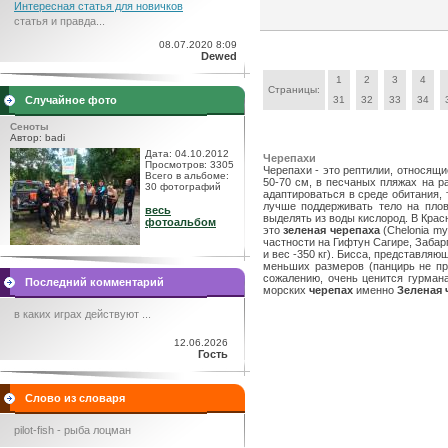
Интересная статья для новичков
статья и правда...
08.07.2020 8:09
Dewed
1
2
3
4
Страницы:
Случайное фото
31
32
33
34
Сеноты
Автор: badi
Дата: 04.10.2012
Черепахи
Просмотров: 3305
Черепахи - это рептилии, относящи
Всего в альбоме:
50-70 см, в песчаных пляжах на р
30 фотографий
адаптироваться в среде обитания,
лучше поддерживать тело на пло
весь
выделять из воды кислород. В Кра
фотоальбом
это
зеленая черепаха
(Chelonia m
частности на Гифтун Сагире, Забар
и вес -350 кг). Бисса, представля
меньших размеров (панцирь не пр
сожалению, очень ценится гурман
Последний комментарий
морских
черепах
именно
Зеленая 
в каких играх действуют ...
12.06.2026
Гость
Слово из словаря
pilot-fish - рыба лоцман