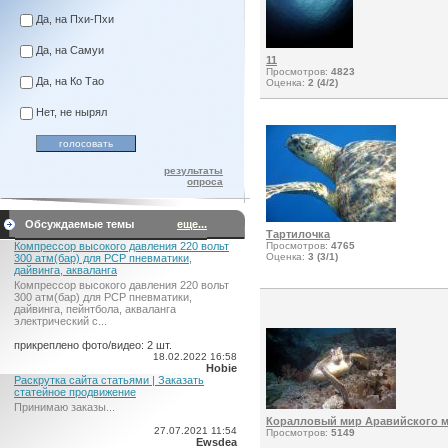
Да, на Пхи-Пхи
Да, на Самуи
11
Просмотров:
4823
Да, на Ко Тао
Оценка:
2 (4/2)
Нет, не нырял
результаты
опроса
Обсуждаемые темы
еще...
Тартилочка
Компрессор высокого давления 220 вольт
Просмотров:
4765
Оценка:
3 (3/1)
300 атм(бар) для PCP пневматики,
дайвинга, акваланга
Компрессор высокого давления 220 вольт
300 атм(бар) для PCP пневматики,
дайвинга, пейнтбола, акваланга
электрический c...
прикреплено фото/видео: 2 шт.
18.02.2022 16:58
Hobie
Раскрутка сайта статьями | Заказать
статейное продвижение
Принимаю заказы...
Коралловый мир Аравийского м
27.07.2021 11:54
Просмотров:
5149
Ewsdea