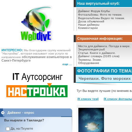
Наш виртуальный клуб:
Дайвинг Форум
Клубы
Фотоальбомы.
Фото по темам.
Видеоальбомы
Видео по темам.
Доска объявлений
Наши дайверы
Комментарии
Справочная информация:
Места для дайвинга.
Погода в мире.
Энциклопедия рыб
ИНТЕРЕСНО:
Мы благодарим группу компаний
Статьи.
Книги о дайвинге.
"Настройка", которая оказывает нам услуги по
Дайвинг словарь (3165 слов)
обслуживание компьютеров в
направлению
Термины.
Знаки.
Санкт-Петербурге
Оборудование
еще ...
ФОТОГРАФИИ ПО ТЕМ
Черепахи. Фото морских 
Тут Вы видете лучшие (по мнению в
[К списку тем]
[К списку фотоаль
Дайвинг - опрос
Вы ныряли в Таиланде?
Да, на Пхукете