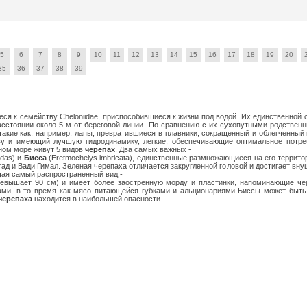
5
6
7
8
9
10
11
12
13
14
15
16
17
18
19
20
35
36
37
38
39
еся к семейству Cheloniidae, приспособившиеся к жизни под водой. Их единственной
асстоянии около 5 м от береговой линии. По сравнению с их сухопутными родствен
 такие как, например, лапы, превратившиеся в плавники, сокращенный и облегченный
ву и имеющий лучшую гидродинамику, легкие, обеспечивающие оптимальное потре
сном море живут 5 видов
черепах
. Два самых важных -
ydas) и
Бисса
(Eretmochelys imbricata), единственные размножающиеся на его террито
гад и Вади Гимал. Зеленая черепаха отличается закругленной головой и достигает в
ющая самый распространенный вид -
евышает 90 см) и имеет более заостренную морду и пластинки, напоминающие чере
ами, в то время как мясо питающейся губками и альционариями Биссы может быть 
черепаха
находится в наибольшей опасности.