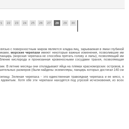
21
22
23
24
25
26
27
28
29
30
 связью с поверхностным миром является кладка яиц, зарываемая в ямки глубиной
никами,
морские черепахи
имеют некоторые важные изменения, позволившие им
 панцирь (морская черепаха не способна прятать голову и лапы), позволяющий им
бление кислорода и пронизанная кровеносными сосудами трахея, позволяющая
рии. В летние месяцы они откладывают яйца на пляжах красноморских островов, в
нушительных размеров (были найдены экземпляры, панцирь которых достигал 140 см
пицу. Зеленая черепаха - это единственная травоядная черепаха и ее мясо, к
ядовитым. Хотя обе эти черепахи находятся под угрозой исчезновения, из всех