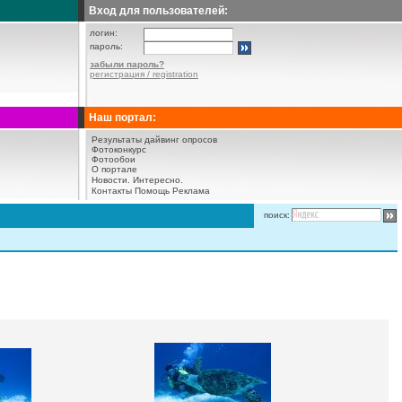
Вход для пользователей:
логин:
пароль:
забыли пароль?
регистрация / registration
Наш портал:
Результаты дайвинг опросов
Фотоконкурс
Фотообои
О портале
Новости.
Интересно.
Контакты
Помощь
Реклама
поиск: