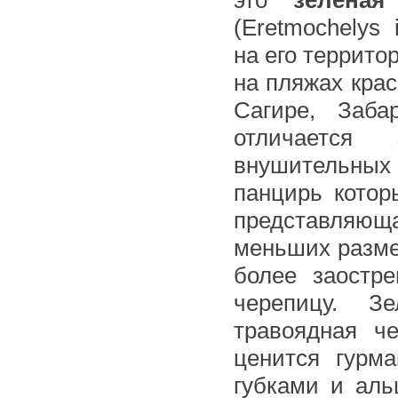
это
зеленая
(Eretmochelys
на его террито
на пляжах крас
Сагире, Заба
отличается 
внушительных
панцирь котор
представляюща
меньших разме
более заостр
черепицу. З
травоядная ч
ценится гурм
губками и ал