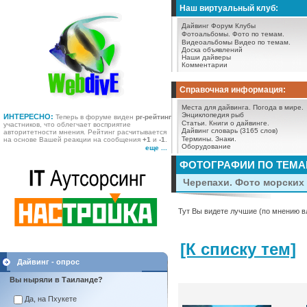
Наш виртуальный клуб:
Дайвинг Форум
Клубы
Фотоальбомы.
Фото по темам.
Видеоальбомы
Видео по темам.
Доска объявлений
Наши дайверы
Комментарии
Справочная информация:
Места для дайвинга.
Погода в мире.
Энциклопедия рыб
ИНТЕРЕСНО:
Теперь в форуме виден
pr-рейтинг
Статьи.
Книги о дайвинге.
участников, что облегчает восприятие
Дайвинг словарь (3165 слов)
авторитетности мнения. Рейтинг расчитывается
Термины.
Знаки.
на основе Вашей реакции на сообщения
+1
и
-1
.
Оборудование
еще ...
ФОТОГРАФИИ ПО ТЕМ
Черепахи. Фото морских 
Тут Вы видете лучшие (по мнению в
[К списку тем]
Дайвинг - опрос
Вы ныряли в Таиланде?
Да, на Пхукете