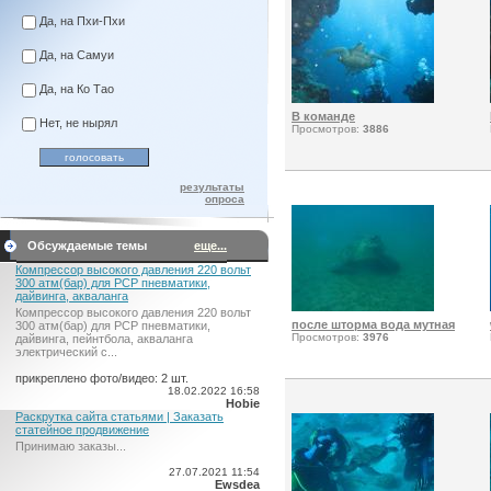
Да, на Пхи-Пхи
Да, на Самуи
Да, на Ко Тао
В команде
Нет, не нырял
Просмотров:
3886
результаты
опроса
Обсуждаемые темы
еще...
Компрессор высокого давления 220 вольт
300 атм(бар) для PCP пневматики,
дайвинга, акваланга
Компрессор высокого давления 220 вольт
после шторма вода мутная
300 атм(бар) для PCP пневматики,
Просмотров:
3976
дайвинга, пейнтбола, акваланга
электрический c...
прикреплено фото/видео: 2 шт.
18.02.2022 16:58
Hobie
Раскрутка сайта статьями | Заказать
статейное продвижение
Принимаю заказы...
27.07.2021 11:54
Ewsdea