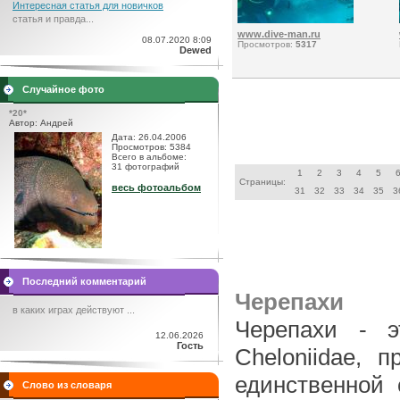
Интересная статья для новичков
статья и правда...
www.dive-man.ru
08.07.2020 8:09
Просмотров:
5317
Dewed
Случайное фото
*20*
Автор: Андрей
Дата: 26.04.2006
Просмотров: 5384
Всего в альбоме:
31 фотографий
1
2
3
4
5
Страницы:
весь фотоальбом
31
32
33
34
35
3
Последний комментарий
Черепахи
в каких играх действуют ...
Черепахи - э
12.06.2026
Гость
Cheloniidae, 
единственной
Слово из словаря