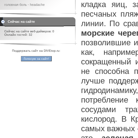
кладка яиц, 
головная боль - headache
песчаных пляж
линии. По сра
Сейчас на сайте
морские чере
Сейчас на сайте веб-дайверов: 0
Онлайн гостей: 32
позволившие и
как, наприме
Поддержать сайт на DIVEtop.ru:
сокращенный и
не способна 
лучше поддер
гидродинамик
потребление 
сосудами тр
кислород. В 
самых важных 