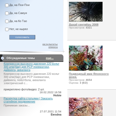
Да, на Пхи-Пхи
Да, на Самуи
Да, на Ко Тао
Дахаб сентябрь 2008
Просмотров:
4321
Нет, не нырял
результаты
опроса
Обсуждаемые темы
еще...
Компрессор высокого давления 220 вольт
300 атм(бар) для PCP пневматики,
дайвинга, акваланга
Компрессор высокого давления 220 вольт
Подводный мир Японского
300 атм(бар) для PCP пневматики,
моря.
дайвинга, пейнтбола, акваланга
Просмотров:
4654
Оценка:
3 (6/2)
электрический c...
прикреплено фото/видео: 2 шт.
18.02.2022 16:58
Hobie
Раскрутка сайта статьями | Заказать
статейное продвижение
Принимаю заказы...
27.07.2021 11:54
Ewsdea