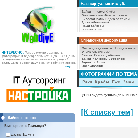
Наш виртуальный клуб:
Дайвинг Форум
Клубы
Фотоальбомы.
Фото по темам.
Видеоальбомы
Видео по темам.
Доска объявлений
Наши дайверы
Комментарии
Справочная информация:
Места для дайвинга.
Погода в мире.
Энциклопедия рыб
ИНТЕРЕСНО:
Теперь можно оценивать
Статьи.
Книги о дайвинге.
фотографии и видеоролики (от -1 до +3). Оценки
Дайвинг словарь (3165 слов)
складываются и пересчитываются в средний
Термины.
Знаки.
балл. Сами оценки идут в зачет рейтинга автора.
Оборудование
еще ...
ФОТОГРАФИИ ПО ТЕМ
Раки. Крабы. Ежи. Змеи.
Тут Вы видете лучшие (по мнению в
[К списку тем]
Дайвинг - опрос
Вы ныряли в Таиланде?
Да, на Пхукете