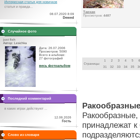
Интересная статья для новичков
статья и правда...
Тархан
08.07.2020 8:09
Просмотров:
4487
Dewed
Случайное фото
just fish
Автор: Lesichka
Дата: 26.07.2006
Просмотров: 5090
Всего в альбоме:
27 фотографий
1
2
3
4
5
Страницы:
весь фотоальбом
31
32
33
34
35
3
Последний комментарий
Ракообразны
в каких играх действуют ...
Ракообразные,
12.06.2026
Гость
принадлежат к
подразделяют
Слово из словаря