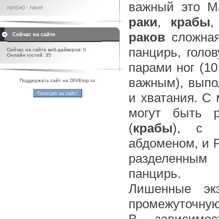
важный это Ma
пуп(ок) - navel
раки
,
крабы
,
раков
сложная
Сейчас на сайте
панцирь, голо
Сейчас на сайте веб-дайверов: 0
Онлайн гостей: 35
парами ног (1
важным), выпо
Поддержать сайт на DIVEtop.ru:
и хватания. С
могут быть р
(
крабы
), с 
абдоменом, и Р
разделенным
панцирь.
Лишенные экз
промежуточну