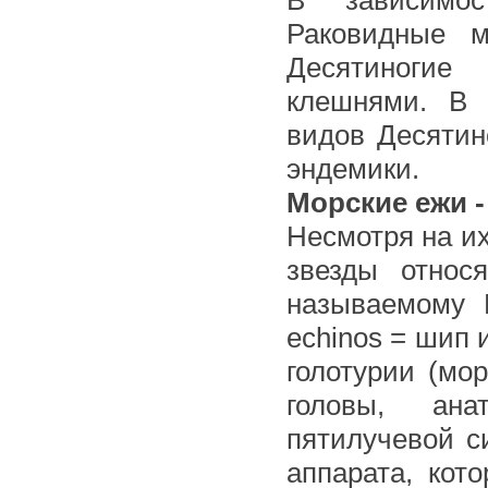
В зависимос
Раковидные м
Десятиногие
клешнями. В 
видов Десятин
эндемики.
Морские ежи 
Несмотря на и
звезды относ
называемому И
echinos = шип 
голотурии (мо
головы, ана
пятилучевой с
аппарата, кот