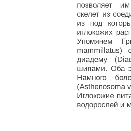
позволяет им
скелет из сое
из под котор
иглокожих рас
Упомянем Гри
mammillatus)
диадему (Di
шипами. Оба э
Намного бо
(Asthenosoma v
Иглокожие пита
водорослей и 