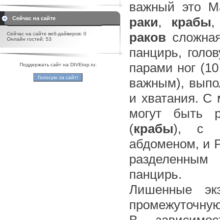
важный это Ma
раки
,
крабы
,
Сейчас на сайте
раков
сложная
Сейчас на сайте веб-дайверов: 0
Онлайн гостей: 53
панцирь, голо
парами ног (1
Поддержать сайт на DIVEtop.ru:
важным), выпо
и хватания. С
могут быть р
(
крабы
), с 
абдоменом, и Р
разделенным
панцирь.
Лишенные экз
промежуточну