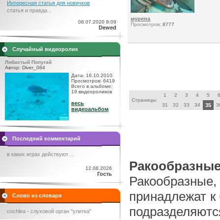
Интересная статья для новичков
статья и правда...
мурена
08.07.2020 8:09
Просмотров:
8777
Dewed
Случайный видеоролик
Лобастый Попугай
Автор: Diver_064
Дата: 16.10.2010
Просмотров: 6419
Всего в альбоме:
19 видеороликов
1
2
3
4
5
Страницы:
весь
31
32
33
34
35
3
видеоальбом
Последний комментарий
в каких играх действуют ...
Ракообразны
12.06.2026
Гость
Ракообразные,
принадлежат к
Слово из словаря
подразделяют
cochlea - слуховой орган "улитка"