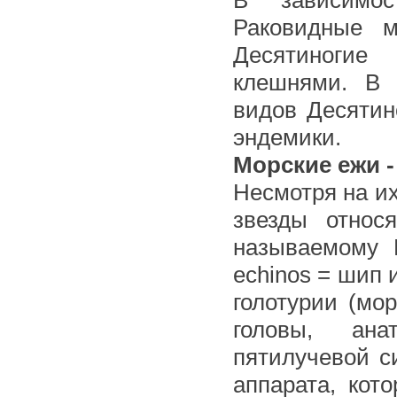
В зависимос
Раковидные м
Десятиногие
клешнями. В 
видов Десятин
эндемики.
Морские ежи 
Несмотря на и
звезды относ
называемому И
echinos = шип 
голотурии (мо
головы, ана
пятилучевой с
аппарата, кот