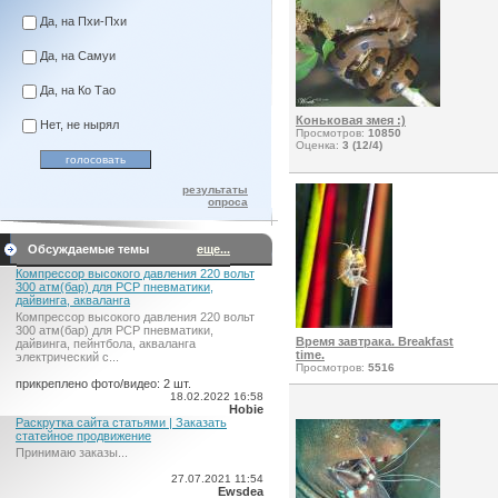
Да, на Пхи-Пхи
Да, на Самуи
Да, на Ко Тао
Коньковая змея :)
Нет, не нырял
Просмотров:
10850
Оценка:
3 (12/4)
результаты
опроса
Обсуждаемые темы
еще...
Компрессор высокого давления 220 вольт
300 атм(бар) для PCP пневматики,
дайвинга, акваланга
Компрессор высокого давления 220 вольт
300 атм(бар) для PCP пневматики,
Время завтрака. Breakfast
дайвинга, пейнтбола, акваланга
time.
электрический c...
Просмотров:
5516
прикреплено фото/видео: 2 шт.
18.02.2022 16:58
Hobie
Раскрутка сайта статьями | Заказать
статейное продвижение
Принимаю заказы...
27.07.2021 11:54
Ewsdea