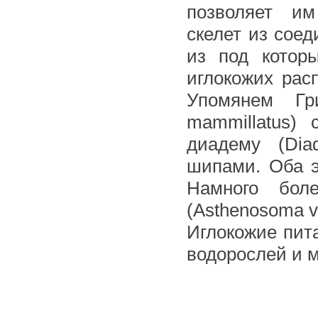
позволяет им
скелет из сое
из под котор
иглокожих рас
Упомянем Гри
mammillatus)
диадему (Di
шипами. Оба э
Намного бо
(Asthenosoma v
Иглокожие пита
водорослей и 