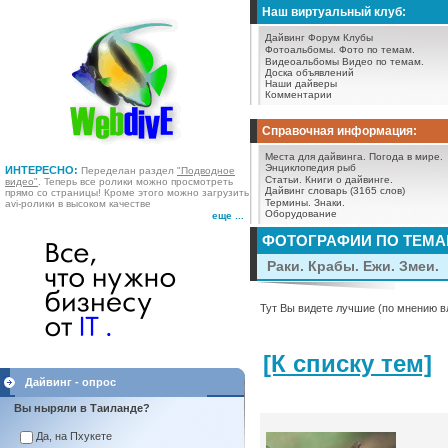
Наш виртуальный клуб:
Дайвинг Форум
Клубы
Фотоальбомы.
Фото по темам.
Видеоальбомы
Видео по темам.
Доска объявлений
Наши дайверы
Комментарии
Справочная информация:
Места для дайвинга.
Погода в мире.
Энциклопедия рыб
ИНТЕРЕСНО:
Переделан раздел
"Подводное
Статьи.
Книги о дайвинге.
видео"
. Теперь все ролики можно просмотреть
Дайвинг словарь (3165 слов)
прямо со страницы! Кроме этого можно загрузить
Термины.
Знаки.
avi-ролики в высоком качестве
Оборудование
еще ...
ФОТОГРАФИИ ПО ТЕМ
Раки. Крабы. Ежи. Змеи.
Тут Вы видете лучшие (по мнению в
[К списку тем]
Дайвинг - опрос
Вы ныряли в Таиланде?
Да, на Пхукете