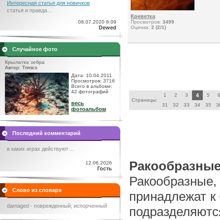
Интересная статья для новичков
статья и правда...
Креветка
08.07.2020 8:09
Просмотров:
3499
Dewed
Оценка:
2 (2/1)
Случайное фото
Крылатка зебра
Автор: Trimics
Дата: 10.04.2011
Просмотров: 3716
Всего в альбоме:
42 фотографий
1
2
3
4
5
Страницы:
весь
31
32
33
34
35
3
фотоальбом
Последний комментарий
в каких играх действуют ...
Ракообразны
12.06.2026
Гость
Ракообразные,
Слово из словаря
принадлежат к
damaged - поврежденный; испорченный
подразделяют