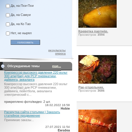
Да, на Пхи-Пхи
Да, на Самуи
Да, на Ко Тао
Креветка партнёр.
Нет, не нырял
Просмотров:
3594
результаты
опроса
Обсуждаемые темы
еще...
Компрессор высокого давления 220 вольт
300 атм(бар) для PCP пневматики,
дайвинга, акваланга
Компрессор высокого давления 220 вольт
Рак-отшельник.
300 атм(бар) для PCP пневматики,
Просмотров:
3686
дайвинга, пейнтбола, акваланга
электрический c...
прикреплено фото/видео: 2 шт.
18.02.2022 16:58
Hobie
Раскрутка сайта статьями | Заказать
статейное продвижение
Принимаю заказы...
27.07.2021 11:54
Ewsdea