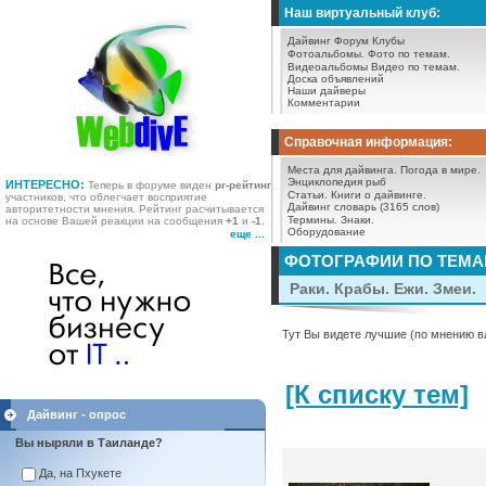
Наш виртуальный клуб:
Дайвинг Форум
Клубы
Фотоальбомы.
Фото по темам.
Видеоальбомы
Видео по темам.
Доска объявлений
Наши дайверы
Комментарии
Справочная информация:
Места для дайвинга.
Погода в мире.
Энциклопедия рыб
ИНТЕРЕСНО:
Теперь в форуме виден
pr-рейтинг
Статьи.
Книги о дайвинге.
участников, что облегчает восприятие
Дайвинг словарь (3165 слов)
авторитетности мнения. Рейтинг расчитывается
Термины.
Знаки.
на основе Вашей реакции на сообщения
+1
и
-1
.
Оборудование
еще ...
ФОТОГРАФИИ ПО ТЕМ
Раки. Крабы. Ежи. Змеи.
Тут Вы видете лучшие (по мнению в
[К списку тем]
Дайвинг - опрос
Вы ныряли в Таиланде?
Да, на Пхукете