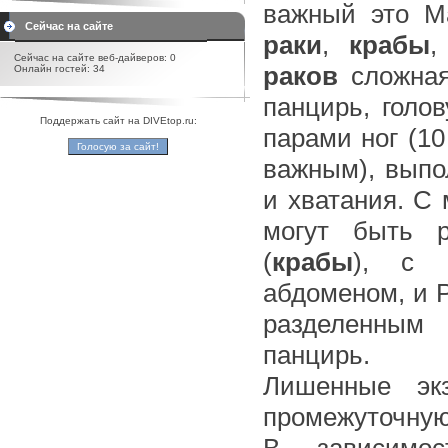
важный это Ma
Сейчас на сайте
раки
,
крабы
,
Сейчас на сайте веб-дайверов: 0
раков
сложная
Онлайн гостей: 34
панцирь, голо
Поддержать сайт на DIVEtop.ru:
парами ног (1
важным), выпо
и хватания. С
могут быть р
(
крабы
), с 
абдоменом, и Р
разделенным
панцирь.
Лишенные экз
промежуточну