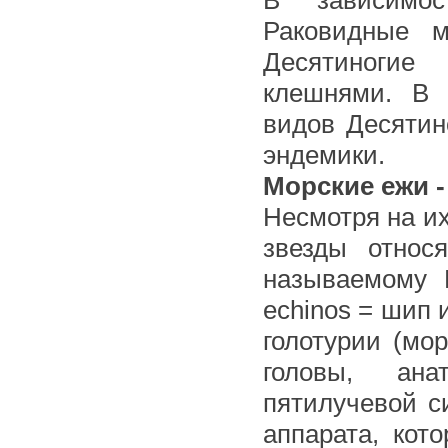
В зависимос
Раковидные м
Десятиногие
клешнями. В 
видов Десятин
эндемики.
Морские ежи 
Несмотря на и
звезды относ
называемому И
echinos = шип 
голотурии (мо
головы, ана
пятилучевой с
аппарата, кот