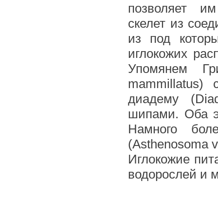
позволяет им
скелет из сое
из под котор
иглокожих рас
Упомянем Гри
mammillatus)
диадему (Di
шипами. Оба э
Намного бо
(Asthenosoma v
Иглокожие пита
водорослей и 