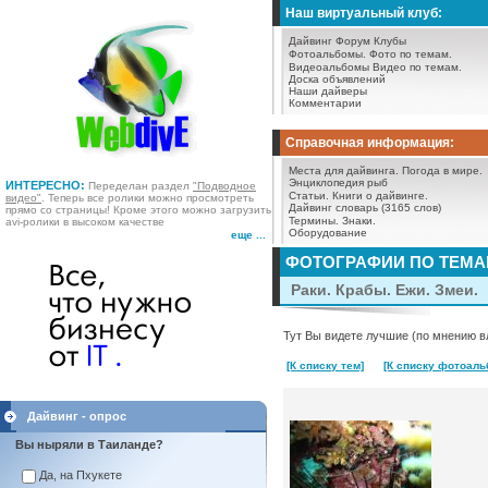
Наш виртуальный клуб:
Дайвинг Форум
Клубы
Фотоальбомы.
Фото по темам.
Видеоальбомы
Видео по темам.
Доска объявлений
Наши дайверы
Комментарии
Справочная информация:
Места для дайвинга.
Погода в мире.
Энциклопедия рыб
ИНТЕРЕСНО:
Переделан раздел
"Подводное
Статьи.
Книги о дайвинге.
видео"
. Теперь все ролики можно просмотреть
Дайвинг словарь (3165 слов)
прямо со страницы! Кроме этого можно загрузить
Термины.
Знаки.
avi-ролики в высоком качестве
Оборудование
еще ...
ФОТОГРАФИИ ПО ТЕМ
Раки. Крабы. Ежи. Змеи.
Тут Вы видете лучшие (по мнению в
[К списку тем]
[К списку фотоаль
Дайвинг - опрос
Вы ныряли в Таиланде?
Да, на Пхукете