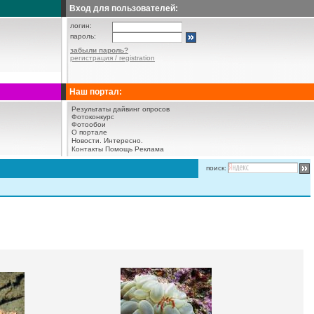
Вход для пользователей:
логин:
пароль:
забыли пароль?
регистрация / registration
Наш портал:
Результаты дайвинг опросов
Фотоконкурс
Фотообои
О портале
Новости.
Интересно.
Контакты
Помощь
Реклама
поиск: