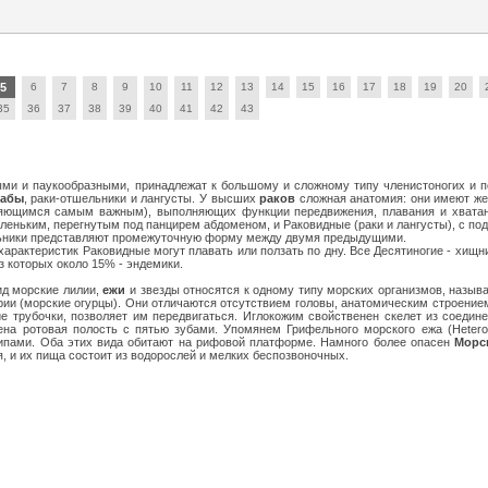
5
6
7
8
9
10
11
12
13
14
15
16
17
18
19
20
35
36
37
38
39
40
41
42
43
ми и паукообразными, принадлежат к большому и сложному типу членистоногих и по
рабы
, раки-отшельники и лангусты. У высших
раков
сложная анатомия: они имеют жес
вляющимся самым важным), выполняющих функции передвижения, плавания и хватан
маленьким, перегнутым под панцирем абдоменом, и Раковидные (раки и лангусты), с 
ьники представляют промежуточную форму между двумя предыдущими.
характеристик Раковидные могут плавать или ползать по дну. Все Десятиногие - хи
з которых около 15% - эндемики.
ид морские лилии,
ежи
и звезды относятся к одному типу морских организмов, называе
урии (морские огурцы). Они отличаются отсутствием головы, анатомическим строение
е трубочки, позволяет им передвигаться. Иглокожим свойственен скелет из соеди
ена ротовая полость с пятью зубами. Упомянем Грифельного морского ежа (Heter
ипами. Оба этих вида обитают на рифовой платформе. Намного более опасен
Морс
, и их пища состоит из водорослей и мелких беспозвоночных.