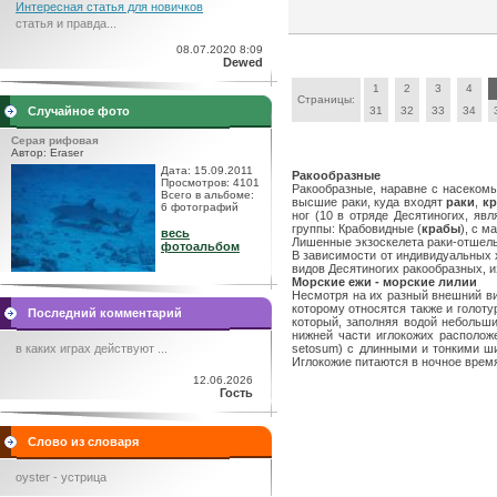
Интересная статья для новичков
статья и правда...
08.07.2020 8:09
Dewed
1
2
3
4
Страницы:
Случайное фото
31
32
33
34
Серая рифовая
Автор: Eraser
Дата: 15.09.2011
Ракообразные
Просмотров: 4101
Ракообразные, наравне с насекомы
Всего в альбоме:
высшие раки, куда входят
раки
,
к
6 фотографий
ног (10 в отряде Десятиногих, я
группы: Крабовидные (
крабы
), с 
весь
Лишенные экзоскелета раки-отшел
фотоальбом
В зависимости от индивидуальных 
видов Десятиногих ракообразных, и
Морские ежи - морские лилии
Несмотря на их разный внешний в
которому относятся также и голот
Последний комментарий
который, заполняя водой небольши
нижней части иглокожих располож
в каких играх действуют ...
setosum) с длинными и тонкими ш
Иглокожие питаются в ночное время
12.06.2026
Гость
Слово из словаря
oyster - устрица