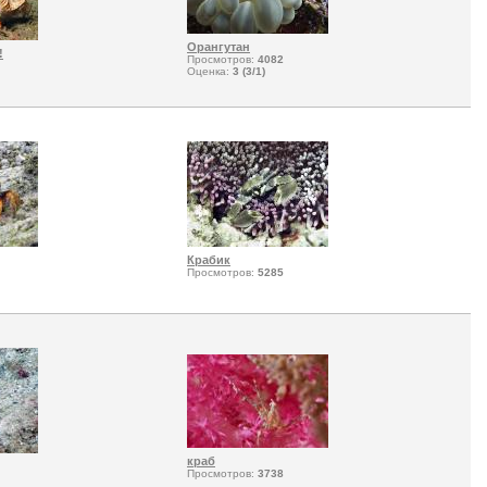
Орангутан
!
Просмотров:
4082
Оценка:
3 (3/1)
Крабик
Просмотров:
5285
краб
Просмотров:
3738