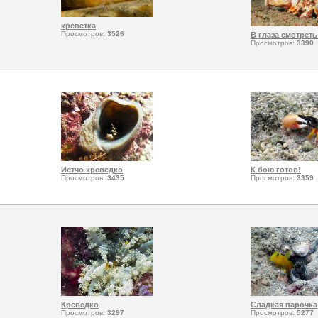
креветка
Просмотров:
3526
В глаза смотреть
Просмотров:
3390
Истчо креведко
К бою готов!
Просмотров:
3435
Просмотров:
3359
Креведко
Сладкая парочка
Просмотров:
3297
Просмотров:
5277