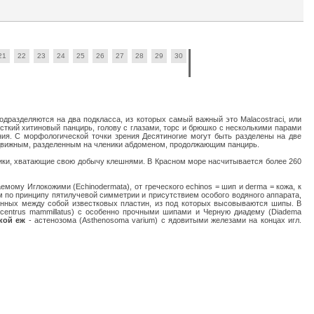
21
22
23
24
25
26
27
28
29
30
дразделяются на два подкласса, из которых самый важный это Malacostraci, или
ткий хитиновый панцирь, голову с глазами, торс и брюшко с несколькими парами
ия. С морфологической точки зрения Десятиногие могут быть разделены на две
подвижным, разделенным на членики абдоменом, продолжающим панцирь.
щники, хватающие свою добычу клешнями. В Красном море насчитывается более 260
мому Иглокожими (Echinodermata), от греческого echinos = шип и derma = кожа, к
м по принципу пятилучевой симметрии и присутствием особого водяного аппарата,
ненных между собой известковых пластин, из под которых высовываются шипы. В
ocentrus mammillatus) с особенно прочными шипами и Черную диадему (Diadema
кой еж
- астенозома (Asthenosoma varium) с ядовитыми железами на концах игл.