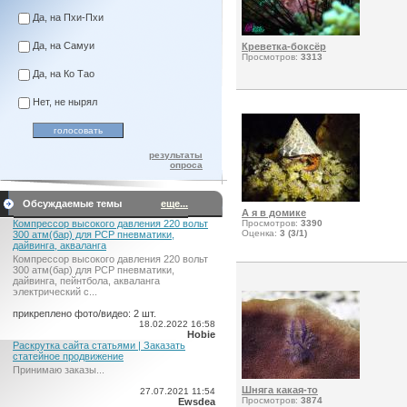
Да, на Пхи-Пхи
Да, на Самуи
Креветка-боксёр
Просмотров:
3313
Да, на Ко Тао
Нет, не нырял
результаты
опроса
Обсуждаемые темы
еще...
А я в домике
Компрессор высокого давления 220 вольт
Просмотров:
3390
Оценка:
3 (3/1)
300 атм(бар) для PCP пневматики,
дайвинга, акваланга
Компрессор высокого давления 220 вольт
300 атм(бар) для PCP пневматики,
дайвинга, пейнтбола, акваланга
электрический c...
прикреплено фото/видео: 2 шт.
18.02.2022 16:58
Hobie
Раскрутка сайта статьями | Заказать
статейное продвижение
Принимаю заказы...
Шняга какая-то
27.07.2021 11:54
Просмотров:
3874
Ewsdea