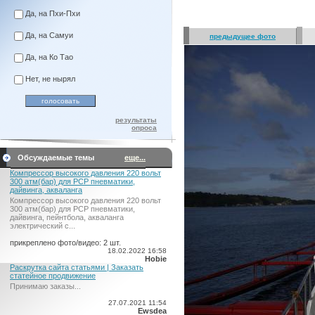
Да, на Пхи-Пхи
Да, на Самуи
предыдущее фото
Да, на Ко Тао
Нет, не нырял
результаты
опроса
Обсуждаемые темы
еще...
Компрессор высокого давления 220 вольт
300 атм(бар) для PCP пневматики,
дайвинга, акваланга
Компрессор высокого давления 220 вольт
300 атм(бар) для PCP пневматики,
дайвинга, пейнтбола, акваланга
электрический c...
прикреплено фото/видео: 2 шт.
18.02.2022 16:58
Hobie
Раскрутка сайта статьями | Заказать
статейное продвижение
Принимаю заказы...
27.07.2021 11:54
Ewsdea