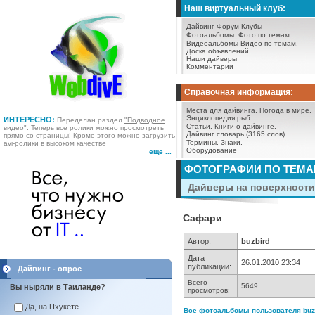
Наш виртуальный клуб:
Дайвинг Форум
Клубы
Фотоальбомы.
Фото по темам.
Видеоальбомы
Видео по темам.
Доска объявлений
Наши дайверы
Комментарии
Справочная информация:
Места для дайвинга.
Погода в мире.
Энциклопедия рыб
ИНТЕРЕСНО:
Переделан раздел
"Подводное
Статьи.
Книги о дайвинге.
видео"
. Теперь все ролики можно просмотреть
Дайвинг словарь (3165 слов)
прямо со страницы! Кроме этого можно загрузить
Термины.
Знаки.
avi-ролики в высоком качестве
Оборудование
еще ...
ФОТОГРАФИИ ПО ТЕМ
Дайверы на поверхности 
Сафари
Автор:
buzbird
Дата
26.01.2010 23:34
публикации:
Дайвинг - опрос
Всего
5649
Вы ныряли в Таиланде?
просмотров:
Да, на Пхукете
Все фотоальбомы пользователя buzb