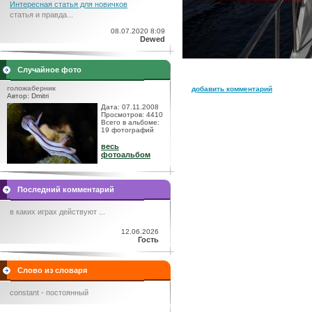
Интересная статья для новичков
статья и правда...
08.07.2020 8:09
Dewed
Случайное фото
голожаберник
добавить комментарий
Автор: Dmitri
Дата: 07.11.2008
Просмотров: 4410
Всего в альбоме:
19 фотографий
весь
фотоальбом
Последний комментарий
в каких играх действуют ...
12.06.2026
Гость
Слово из словаря
constant - постоянный