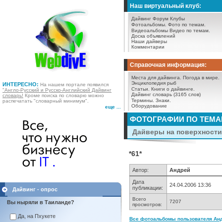
Наш виртуальный клуб:
Дайвинг Форум
Клубы
Фотоальбомы.
Фото по темам.
Видеоальбомы
Видео по темам.
Доска объявлений
Наши дайверы
Комментарии
Справочная информация:
Места для дайвинга.
Погода в мире.
Энциклопедия рыб
ИНТЕРЕСНО:
На нашем портале появился
Статьи.
Книги о дайвинге.
"Англо-Русский и Русско-Английский Дайвинг
Дайвинг словарь (3165 слов)
словарь!
Кроме поиска по словарю можно
Термины.
Знаки.
распечатать "словарный минимум".
Оборудование
еще ...
ФОТОГРАФИИ ПО ТЕМ
Дайверы на поверхности 
*61*
Автор:
Андрей
Дата
24.04.2006 13:36
публикации:
Дайвинг - опрос
Всего
7207
Вы ныряли в Таиланде?
просмотров:
Да, на Пхукете
Все фотоальбомы пользователя Анд