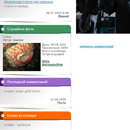
Интересная статья для новичков
статья и правда...
08.07.2020 8:09
Dewed
Случайное фото
Губка
Автор: мвимви
Дата: 08.06.2011
добавить комментарий
Просмотров: 4465
Всего в альбоме:
34 фотографий
весь
фотоальбом
Последний комментарий
в каких играх действуют ...
12.06.2026
Гость
Слово из словаря
scallop - гребешок