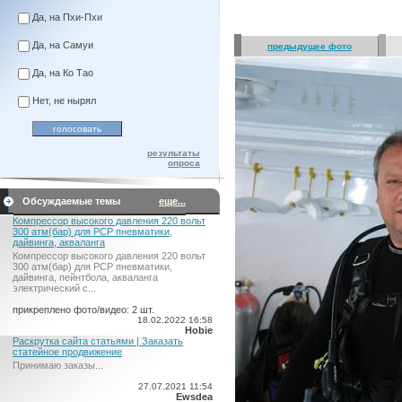
Да, на Пхи-Пхи
Да, на Самуи
предыдущее фото
Да, на Ко Тао
Нет, не нырял
результаты
опроса
Обсуждаемые темы
еще...
Компрессор высокого давления 220 вольт
300 атм(бар) для PCP пневматики,
дайвинга, акваланга
Компрессор высокого давления 220 вольт
300 атм(бар) для PCP пневматики,
дайвинга, пейнтбола, акваланга
электрический c...
прикреплено фото/видео: 2 шт.
18.02.2022 16:58
Hobie
Раскрутка сайта статьями | Заказать
статейное продвижение
Принимаю заказы...
27.07.2021 11:54
Ewsdea