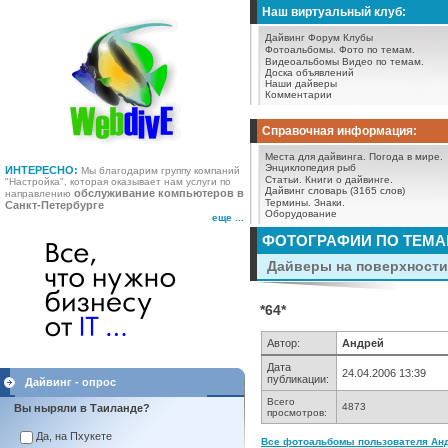
Наш виртуальный клуб:
Дайвинг Форум
Клубы
Фотоальбомы.
Фото по темам.
Видеоальбомы
Видео по темам.
Доска объявлений
Наши дайверы
Комментарии
Справочная информация:
Места для дайвинга.
Погода в мире.
Энциклопедия рыб
ИНТЕРЕСНО:
Мы благодарим группу компаний
Статьи.
Книги о дайвинге.
"Настройка", которая оказывает нам услуги по
Дайвинг словарь (3165 слов)
обслуживание компьютеров в
направлению
Термины.
Знаки.
Санкт-Петербурге
Оборудование
еще ...
ФОТОГРАФИИ ПО ТЕМ
Дайверы на поверхности 
*64*
Автор:
Андрей
Дата
24.04.2006 13:39
публикации:
Дайвинг - опрос
Всего
4873
Вы ныряли в Таиланде?
просмотров:
Да, на Пхукете
Все фотоальбомы пользователя Анд