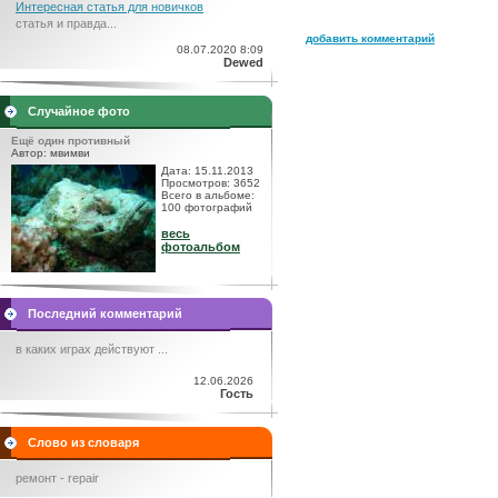
Интересная статья для новичков
статья и правда...
добавить комментарий
08.07.2020 8:09
Dewed
Случайное фото
Ещё один противный
Автор: мвимви
Дата: 15.11.2013
Просмотров: 3652
Всего в альбоме:
100 фотографий
весь
фотоальбом
Последний комментарий
в каких играх действуют ...
12.06.2026
Гость
Слово из словаря
ремонт - repair