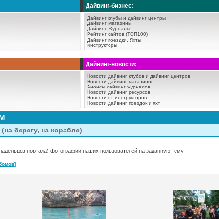
Дайвинг-бизнес:
Дайвинг клубы и дайвинг центры
Дайвинг Магазины
Дайвинг Журналы
Рейтинг сайтов (ТОП100)
Дайвинг поездки.
Яхты.
Инструкторы
Дайвинг-новости:
Новости дайвинг клубов и дайвинг центров
Новости дайвинг магазинов
Анонсы дайвинг журналов
Новости дайвинг ресурсов
Новости от инструкторов
Новости дайвинг поездок и яхт
АМ
(на берегу, на корабле)
ладельцев портала) фотографии наших пользователей на заданную тему.
бомов]