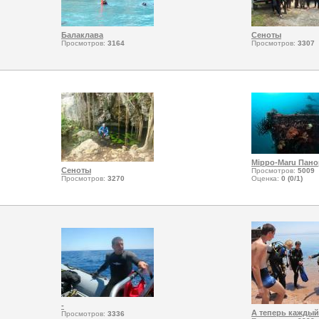
Балаклава
Сеноты
Просмотров:
3164
Просмотров:
3307
Mippo-Maru Пано
Сеноты
Просмотров:
5009
Просмотров:
3270
Оценка:
0 (0/1)
-
А теперь каждый 
Просмотров:
3336