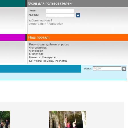
Вход для пользователей:
логин:
пароль:
забыли пароль?
регистрация / registration
Наш портал:
Результаты дайвинг опросов
Фотоконкурс
Фотообои
О портале
Новости.
Интересно.
Контакты
Помощь
Реклама
поиск: