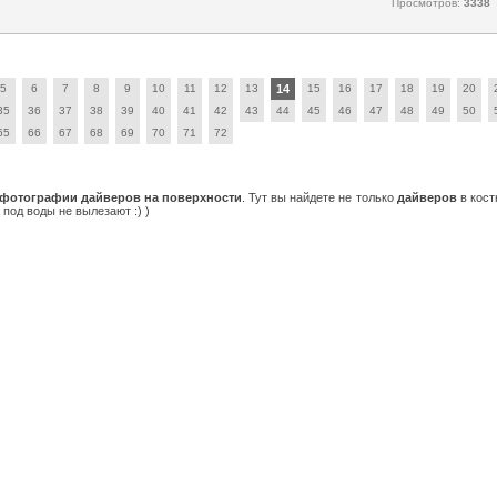
Просмотров:
3338
5
6
7
8
9
10
11
12
13
14
15
16
17
18
19
20
35
36
37
38
39
40
41
42
43
44
45
46
47
48
49
50
65
66
67
68
69
70
71
72
фотографии дайверов
на поверхности
. Тут вы найдете не только
дайверов
в кост
 под воды не вылезают :) )