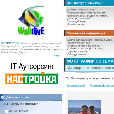
Наш виртуальный клуб:
Дайвинг Форум
Клубы
Фотоальбомы.
Фото по темам.
Видеоальбомы
Видео по темам.
Доска объявлений
Наши дайверы
Комментарии
Справочная информация:
Места для дайвинга.
Погода в мире.
Энциклопедия рыб
ИНТЕРЕСНО:
Мы благодарим группу компаний
Статьи.
Книги о дайвинге.
"Настройка", которая оказывает нам услуги по
Дайвинг словарь (3165 слов)
обслуживание компьютеров в
направлению
Термины.
Знаки.
Санкт-Петербурге
Оборудование
еще ...
ФОТОГРАФИИ ПО ТЕМ
Дайверы на поверхности 
Тут Вы видете лучшие (по мнению в
[К списку тем]
[К списку фотоаль
Дайвинг - опрос
Вы ныряли в Таиланде?
Да, на Пхукете