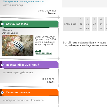
Интересная статья для новичков
статья и правда...
08.07.2020 8:09
Dewed
1
2
3
4
Случайное фото
Страницы:
31
32
33
34
61
62
63
64
Шняжка
Автор: Valerik
Дата: 06.01.2009
Просмотров: 5830
Всего в альбоме:
В этой теме собраны Ваши лучшие
34 фотографий
что
дайверы
- вообще не люди и из
весь
фотоальбом
Последний комментарий
в каких играх действуют ...
12.06.2026
Гость
Слово из словаря
свободное всплытие - free ascent