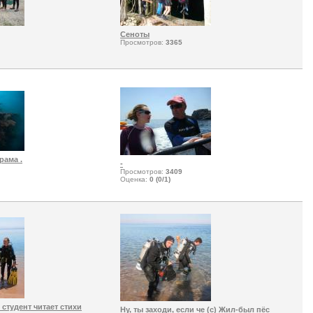
Сеноты
Просмотров:
3365
рама .
-
Просмотров:
3409
Оценка:
0 (0/1)
студент читает стихи
Ну, ты заходи, если че (с) Жил-был пёс