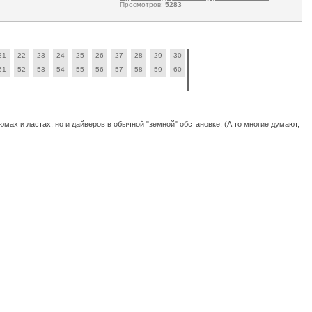
Просмотров:
5283
21
22
23
24
25
26
27
28
29
30
51
52
53
54
55
56
57
58
59
60
юмах и ластах, но и дайверов в обычной "земной" обстановке. (А то многие думают,