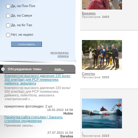
Да, на Пхи-Пхи
Бразерс
Да, на Самуи
Просмотров:
3403
Да, на Ко Тао
Нет, не нырял
результаты
опроса
Обсуждаемые темы
еще...
Сеноты
Компрессор высокого давления 220 вольт
Просмотров:
3202
300 атм(бар) для PCP пневматики,
дайвинга, акваланга
Компрессор высокого давления 220 вольт
300 атм(бар) для PCP пневматики,
дайвинга, пейнтбола, акваланга
электрический c...
прикреплено фото/видео: 2 шт.
18.02.2022 16:58
Hobie
Раскрутка сайта статьями | Заказать
статейное продвижение
Принимаю заказы...
-
27.07.2021 11:54
Просмотров:
3323
Ewsdea