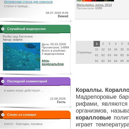
Интересная статья для новичков
Мальдивы, июль 2014
статья и правда...
Просмотров:
6355
08.07.2020 8:09
Dewed
Случайный видеоролик
Рыбы над Тистелем
Автор: dolphin
1
2
3
4
5
Дата: 05.03.2009
Просмотров: 14889
31
32
33
34
35
3
Всего в альбоме:
Страницы:
2 видеороликов
61
62
63
64
65
6
весь
91
92
93
94
95
9
видеоальбом
Последний комментарий
Кораллы. Коралл
в каких играх действуют ...
Мадрепоровые бар
12.06.2026
Гость
рифами, являются 
организмов, назыв
Слово из словаря
коралловые
полип
играет температур
trench - бороздка, канавка