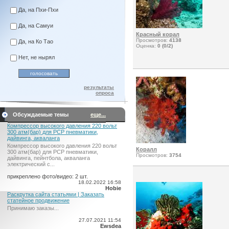
Да, на Пхи-Пхи
Да, на Самуи
Красный корал
Просмотров:
4138
Да, на Ко Тао
Оценка:
0 (0/2)
Нет, не нырял
результаты
опроса
Обсуждаемые темы
еще...
Компрессор высокого давления 220 вольт
300 атм(бар) для PCP пневматики,
дайвинга, акваланга
Компрессор высокого давления 220 вольт
Коралл
300 атм(бар) для PCP пневматики,
Просмотров:
3754
дайвинга, пейнтбола, акваланга
электрический c...
прикреплено фото/видео: 2 шт.
18.02.2022 16:58
Hobie
Раскрутка сайта статьями | Заказать
статейное продвижение
Принимаю заказы...
27.07.2021 11:54
Ewsdea