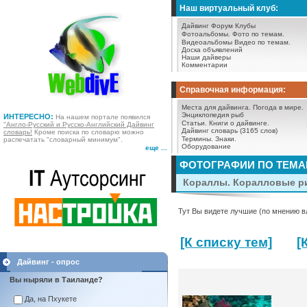
Наш виртуальный клуб:
Дайвинг Форум
Клубы
Фотоальбомы.
Фото по темам.
Видеоальбомы
Видео по темам.
Доска объявлений
Наши дайверы
Комментарии
Справочная информация:
Места для дайвинга.
Погода в мире.
Энциклопедия рыб
ИНТЕРЕСНО:
На нашем портале появился
Статьи.
Книги о дайвинге.
"Англо-Русский и Русско-Английский Дайвинг
Дайвинг словарь (3165 слов)
словарь!
Кроме поиска по словарю можно
Термины.
Знаки.
распечатать "словарный минимум".
Оборудование
еще ...
ФОТОГРАФИИ ПО ТЕМ
Кораллы. Коралловые ри
Тут Вы видете лучшие (по мнению в
[К списку тем]
[
Дайвинг - опрос
Вы ныряли в Таиланде?
Да, на Пхукете