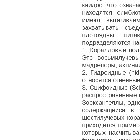
книдос, что означ
находятся симбио
имеют вытягивае
захватывать съе
плотоядны, пит
подразделяются на
1. Коралловые поли
Это восьмилучевы
мадрепоры, актини
2. Гидроидные (hid
относятся огненны
3. Сцифоидные (Sci
распространенные 
Зооксантеллы, одн
содержащийся в м
шестилучевых кора
приходится пример
которых насчитыв
барьеров
, соста