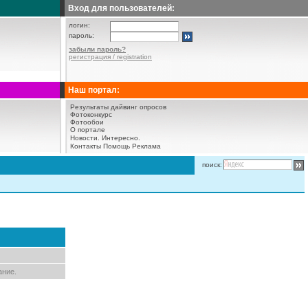
Вход для пользователей:
логин:
пароль:
забыли пароль?
регистрация / registration
Наш портал:
Результаты дайвинг опросов
Фотоконкурс
Фотообои
О портале
Новости.
Интересно.
Контакты
Помощь
Реклама
поиск:
ание.