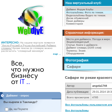
Наш виртуальный клуб:
Дайвинг Форум
Клубы
Фотоальбомы.
Фото по темам.
Видеоальбомы
Видео по темам.
Доска объявлений
Наши дайверы
Комментарии
Справочная информация:
Места для дайвинга.
Погода в мире.
Энциклопедия рыб
ИНТЕРЕСНО:
На нашем портале появился
Статьи.
Книги о дайвинге.
"Англо-Русский и Русско-Английский Дайвинг
Дайвинг словарь (3165 слов)
словарь!
Кроме поиска по словарю можно
Термины.
Знаки.
распечатать "словарный минимум".
Оборудование
еще ...
Фотография
Сафари
Сафари по рэкам красног
Автор:
angela1744
Дата публикации:
29.01.2014 18:3
Дайвинг - опрос
Всего просмотров:
4785
Вы ныряли в Таиланде?
Все фотоальбомы пользователя ange
Да, на Пхукете
Все фотоальбомы