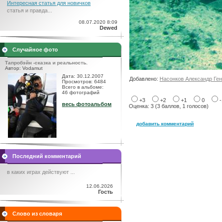
Интересная статья для новичков
статья и правда...
08.07.2020 8:09
Dewed
Случайное фото
Тапробэйн -сказка и реальность.
Автор: Vodamut
Дата: 30.12.2007
Добавлено:
Насонков Александр Ге
Просмотров: 6484
Всего в альбоме:
46 фотографий
+3
+2
+1
0
весь фотоальбом
Оценка: 3 (3 баллов, 1 голосов)
добавить комментарий
Последний комментарий
в каких играх действуют ...
12.06.2026
Гость
Слово из словаря