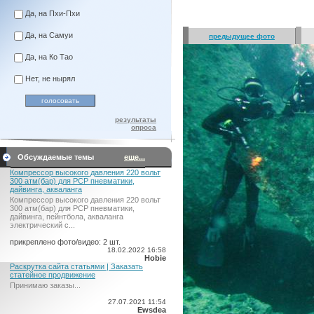
Да, на Пхи-Пхи
Да, на Самуи
предыдущее фото
Да, на Ко Тао
Нет, не нырял
результаты
опроса
Обсуждаемые темы
еще...
Компрессор высокого давления 220 вольт
300 атм(бар) для PCP пневматики,
дайвинга, акваланга
Компрессор высокого давления 220 вольт
300 атм(бар) для PCP пневматики,
дайвинга, пейнтбола, акваланга
электрический c...
прикреплено фото/видео: 2 шт.
18.02.2022 16:58
Hobie
Раскрутка сайта статьями | Заказать
статейное продвижение
Принимаю заказы...
27.07.2021 11:54
Ewsdea