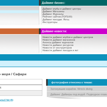
Дайвинг-бизнес:
Дайвинг клубы и дайвинг центры
Дайвинг Магазины
Дайвинг Журналы
Рейтинг сайтов (ТОП100)
Дайвинг поездки.
Яхты.
Инструкторы
Дайвинг-новости:
Новости дайвинг клубов и дайвинг центров
Новости дайвинг магазинов
Анонсы дайвинг журналов
Новости дайвинг ресурсов
Новости от инструкторов
Новости дайвинг поездок и яхт
о моря / Сафари
фотография отнесена к темам:
4
Затонувшие корабли. Wreck diving
Дайвинг. Дайверы под водой. Подводное плав
la1744 (5)