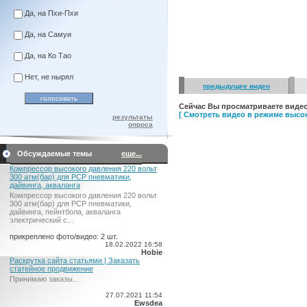
Да, на Пхи-Пхи
Да, на Самуи
Да, на Ко Тао
Нет, не нырял
предыдущее видео
Сейчас Вы просматриваете видео
[ Смотреть видео в режиме высок
результаты
опроса
Обсуждаемые темы
еще...
Компрессор высокого давления 220 вольт
300 атм(бар) для PCP пневматики,
дайвинга, акваланга
Компрессор высокого давления 220 вольт
300 атм(бар) для PCP пневматики,
дайвинга, пейнтбола, акваланга
электрический c...
прикреплено фото/видео: 2 шт.
18.02.2022 16:58
Hobie
Раскрутка сайта статьями | Заказать
статейное продвижение
Принимаю заказы...
27.07.2021 11:54
Ewsdea