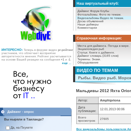
Наш виртуальный клуб:
Дайвинг Форум
Клубы
Фотоальбомы.
Фото по темам.
Видеоальбомы
Видео по темам.
Доска объявлений
Наши дайверы
Комментарии
Справочная информация:
Места для дайвинга.
Погода в мире.
Энциклопедия рыб
ИНТЕРЕСНО:
Теперь в форуме виден
pr-рейтинг
Статьи.
Книги о дайвинге.
участников, что облегчает восприятие
Дайвинг словарь (3165 слов)
авторитетности мнения. Рейтинг расчитывается
Термины.
Знаки.
на основе Вашей реакции на сообщения
+1
и
-1
.
Оборудование
еще ...
ВИДЕО ПО ТЕМАМ
Рыбы. Видео рыб. Морс
Мальдивы 2012 Яхта Orio
Автор:
Amphipriona
Дата
12.01.2013 00:06
публикации:
Дайвинг - опрос
Всего
27605
Вы ныряли в Таиланде?
просмотров:
Да, на Пхукете
Все видеоальбомы пользователя Amp