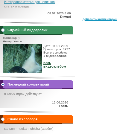
Интересная статья для новичков
статья и правда...
08.07.2020 8:09
Dewed
добавить комментарий
Случайный видеоролик
Маникюр :)
Автор: Yucca
Дата: 11.01.2009
Просмотров: 8927
Всего в альбоме:
1 видеороликов
весь
видеоальбом
Последний комментарий
в каких играх действуют ...
12.06.2026
Гость
Слово из словаря
кальян - hookah, shisha (арабск)