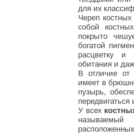
для их класси
Череп костных
собой костны
покрыто чешуе
богатой пигме
расцветку и 
обитания и да
В отличие от
имеет в брюшн
пузырь, обесп
передвигаться 
У всех
костны
называемый 
расположенных