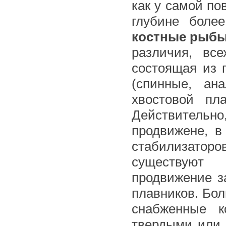
как у самой по
глубине боле
костные рыб
различия, все
состоящая из 
(спинные, ан
хвостовой пл
Действительн
продвижене, в
стабилизато
существуют
продвижение з
плавников. Бо
снабженные к
твердыми или 