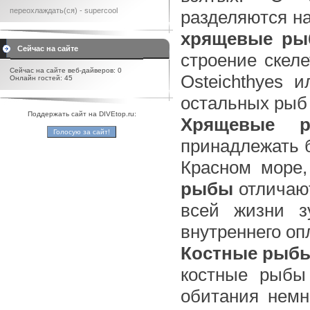
переохлаждать(ся) - supercool
разделяются на
хрящевые р
Сейчас на сайте
строение скеле
Сейчас на сайте веб-дайверов: 0
Osteichthyes 
Онлайн гостей: 45
остальных рыб 
Поддержать сайт на DIVEtop.ru:
Хрящевые
принадлежать б
Красном море,
рыбы
отличаю
всей жизни з
внутреннего оп
Костные рыбы
костные рыбы 
обитания немн