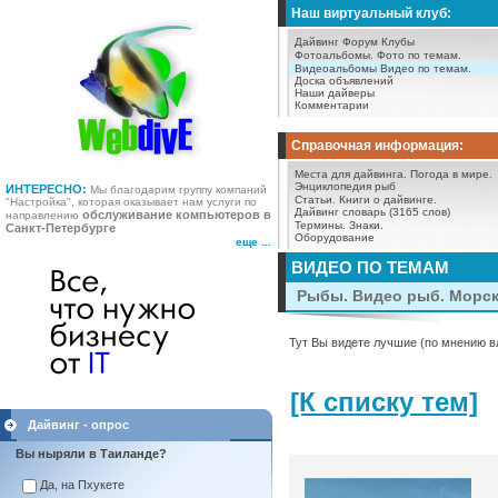
Наш виртуальный клуб:
Дайвинг Форум
Клубы
Фотоальбомы.
Фото по темам.
Видеоальбомы
Видео по темам.
Доска объявлений
Наши дайверы
Комментарии
Справочная информация:
Места для дайвинга.
Погода в мире.
Энциклопедия рыб
ИНТЕРЕСНО:
Мы благодарим группу компаний
Статьи.
Книги о дайвинге.
"Настройка", которая оказывает нам услуги по
Дайвинг словарь (3165 слов)
обслуживание компьютеров в
направлению
Термины.
Знаки.
Санкт-Петербурге
Оборудование
еще ...
ВИДЕО ПО ТЕМАМ
Рыбы. Видео рыб. Морс
Тут Вы видете лучшие (по мнению в
[К списку тем]
Дайвинг - опрос
Вы ныряли в Таиланде?
Да, на Пхукете