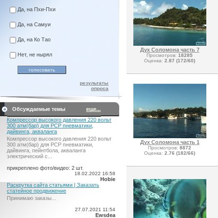
Да, на Пхи-Пхи
Да, на Самуи
Да, на Ко Тао
Дух Соломона часть 7
Нет, не нырял
Просмотров:
18285
Оценка:
2.87 (172/60)
результаты
опроса
Обсуждаемые темы
еще...
Компрессор высокого давления 220 вольт
300 атм(бар) для PCP пневматики,
дайвинга, акваланга
Компрессор высокого давления 220 вольт
Дух Соломона часть 1
300 атм(бар) для PCP пневматики,
Просмотров:
8872
дайвинга, пейнтбола, акваланга
Оценка:
2.76 (182/66)
электрический c...
прикреплено фото/видео: 2 шт.
18.02.2022 16:58
Hobie
Раскрутка сайта статьями | Заказать
статейное продвижение
Принимаю заказы...
27.07.2021 11:54
Ewsdea