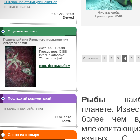
Интересная статья для новичков
статья и правда...
Чистка жабр.
08.07.2020 8:09
Просмотров:
6560
Dewed
Случайное фото
Подводный мир Японского моря,морские
Автор: Vodamut
Дата: 09.11.2008
Просмотров: 5388
Всего в альбоме:
73 фотографий
Страницы:
1
2
3
4
5
6
весь фотоальбом
Рыбы
– наибо
Последний комментарий
планете. Извес
в каких играх действуют ...
более чем в
12.06.2026
Гость
млекопитающи
Слово из словаря
взятых. С 