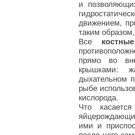
и позволяющих
гидростатичес
движением, пр
таким образом,
Все
костны
противополож
прямо во вн
крышками: 
дыхательном п
рыбе использо
кислорода.
Что касаетс
яйцерождающие
ими и приспос
после чего сам