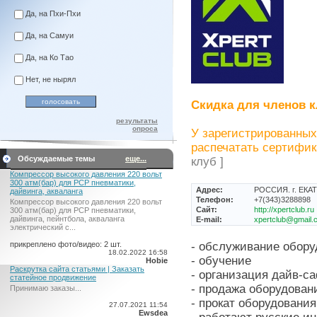
Да, на Пхи-Пхи
Да, на Самуи
Да, на Ко Тао
Нет, не нырял
Скидка для членов к
результаты
опроса
У зарегистрированных
распечатать сертифик
Обсуждаемые темы
еще...
клуб ]
Компрессор высокого давления 220 вольт
300 атм(бар) для PCP пневматики,
Адрес:
РОССИЯ. г. ЕКАТ
дайвинга, акваланга
Телефон:
+7(343)3288898
Компрессор высокого давления 220 вольт
Сайт:
http://xpertclub.ru
300 атм(бар) для PCP пневматики,
дайвинга, пейнтбола, акваланга
E-mail:
xpertclub@gmail.
электрический c...
прикреплено фото/видео: 2 шт.
- обслуживание обору
18.02.2022 16:58
- обучение
Hobie
Раскрутка сайта статьями | Заказать
- организация дайв-с
статейное продвижение
- продажа оборудован
Принимаю заказы...
- прокат оборудования
27.07.2021 11:54
Ewsdea