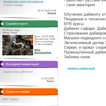
- работают русские и
Интересная статья для новичков
- своя акватория
статья и правда...
08.07.2020 8:09
Dewed
Обучение дайвингу от
Пещерные и техническ
EFR курсы
Случайное фото
Дайвинг-сафари. Дай
Эгейское море
Страхование дайверов
Автор: TonyZ
Дата: 19.09.2008
Магазин подводного с
Просмотров: 6186
Всего в альбоме:
Эксклюзивный дилер
21 фотографий
Сервис и прокат снар
весь
Промышленный дайви
фотоальбом
Забивка газов
Последний комментарий
добавить комментарий
в каких играх действуют ...
12.06.2026
Гость
Слово из словаря
limit - предел