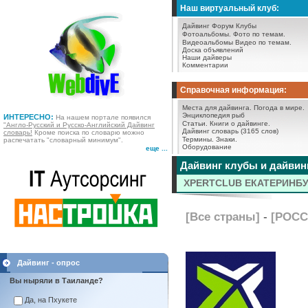
Наш виртуальный клуб:
Дайвинг Форум
Клубы
Фотоальбомы.
Фото по темам.
Видеоальбомы
Видео по темам.
Доска объявлений
Наши дайверы
Комментарии
Справочная информация:
Места для дайвинга.
Погода в мире.
Энциклопедия рыб
ИНТЕРЕСНО:
На нашем портале появился
Статьи.
Книги о дайвинге.
"Англо-Русский и Русско-Английский Дайвинг
Дайвинг словарь (3165 слов)
словарь!
Кроме поиска по словарю можно
Термины.
Знаки.
распечатать "словарный минимум".
Оборудование
еще ...
Дайвинг клубы и дайвин
XPERTCLUB ЕКАТЕРИНБУ
[Все страны]
-
[РОСС
Дайвинг - опрос
Вы ныряли в Таиланде?
Да, на Пхукете