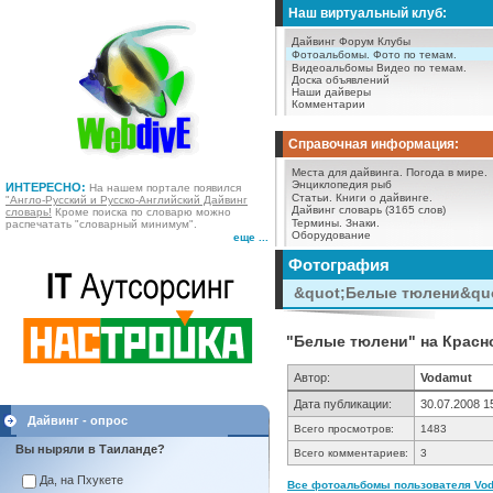
Наш виртуальный клуб:
Дайвинг Форум
Клубы
Фотоальбомы.
Фото по темам.
Видеоальбомы
Видео по темам.
Доска объявлений
Наши дайверы
Комментарии
Справочная информация:
Места для дайвинга.
Погода в мире.
Энциклопедия рыб
ИНТЕРЕСНО:
На нашем портале появился
Статьи.
Книги о дайвинге.
"Англо-Русский и Русско-Английский Дайвинг
Дайвинг словарь (3165 слов)
словарь!
Кроме поиска по словарю можно
Термины.
Знаки.
распечатать "словарный минимум".
Оборудование
еще ...
Фотография
&quot;Белые тюлени&quo
"Белые тюлени" на Красно
Автор:
Vodamut
Дата публикации:
30.07.2008 1
Дайвинг - опрос
Всего просмотров:
1483
Вы ныряли в Таиланде?
Всего комментариев:
3
Да, на Пхукете
Все фотоальбомы пользователя Vod