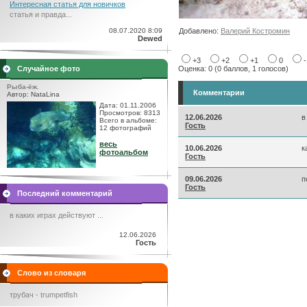
Интересная статья для новичков
статья и правда...
08.07.2020 8:09
Добавлено:
Валерий Костромин
Dewed
+3
+2
+1
0
Случайное фото
Оценка: 0 (0 баллов, 1 голосов)
Рыба-ёж.
Комментарии
Автор: NataLina
Дата: 01.11.2006
Просмотров: 8313
12.06.2026
в
Всего в альбоме:
Гость
12 фотографий
весь
10.06.2026
к
фотоальбом
Гость
09.06.2026
п
Гость
Последний комментарий
в каких играх действуют ...
12.06.2026
Гость
Слово из словаря
трубач - trumpetfish