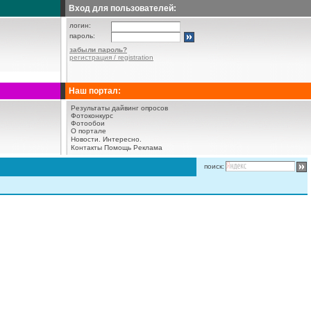
Вход для пользователей:
логин:
пароль:
забыли пароль?
регистрация / registration
Наш портал:
Результаты дайвинг опросов
Фотоконкурс
Фотообои
О портале
Новости.
Интересно.
Контакты
Помощь
Реклама
поиск: