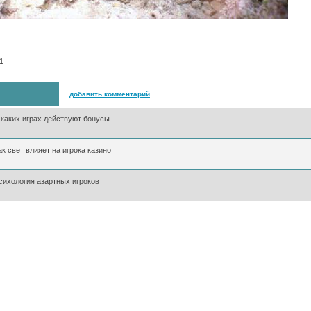
-1
добавить комментарий
 каких играх действуют бонусы
ак свет влияет на игрока казино
сихология азартных игроков