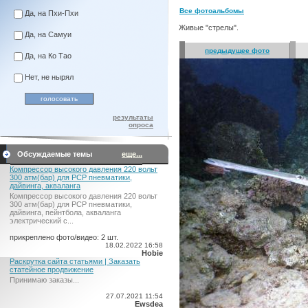
Все фотоальбомы
Да, на Пхи-Пхи
Живые "стрелы".
Да, на Самуи
предыдущее фото
Да, на Ко Тао
Нет, не нырял
результаты
опроса
Обсуждаемые темы
еще...
Компрессор высокого давления 220 вольт
300 атм(бар) для PCP пневматики,
дайвинга, акваланга
Компрессор высокого давления 220 вольт
300 атм(бар) для PCP пневматики,
дайвинга, пейнтбола, акваланга
электрический c...
прикреплено фото/видео: 2 шт.
18.02.2022 16:58
Hobie
Раскрутка сайта статьями | Заказать
статейное продвижение
Принимаю заказы...
27.07.2021 11:54
Ewsdea