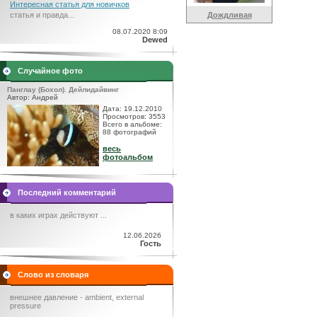
Интересная статья для новичков
статья и правда...
Дождливая
08.07.2020 8:09
Dewed
Случайное фото
Панглау (Бохол). Дейлидайвинг
Автор: Андрей
Дата: 19.12.2010
Просмотров: 3553
Всего в альбоме:
88 фотографий
весь
фотоальбом
Последний комментарий
в каких играх действуют ...
12.06.2026
Гость
Слово из словаря
внешнее давление - ambient, external
pressure