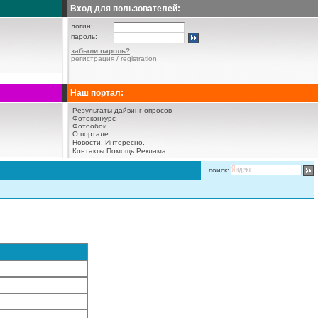
Вход для пользователей:
логин:
пароль:
забыли пароль?
регистрация / registration
Наш портал:
Результаты дайвинг опросов
Фотоконкурс
Фотообои
О портале
Новости.
Интересно.
Контакты
Помощь
Реклама
поиск: