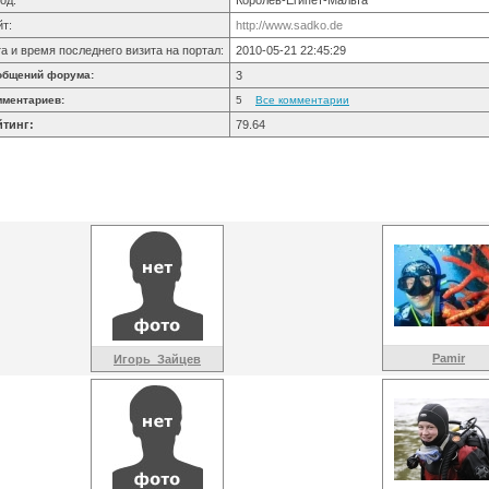
од:
Королев-Египет-Мальта
йт:
http://www.sadko.de
а и время последнего визита на портал:
2010-05-21 22:45:29
общений форума:
3
мментариев:
5
Все комментарии
йтинг:
79.64
Pamir
Игорь_Зайцев