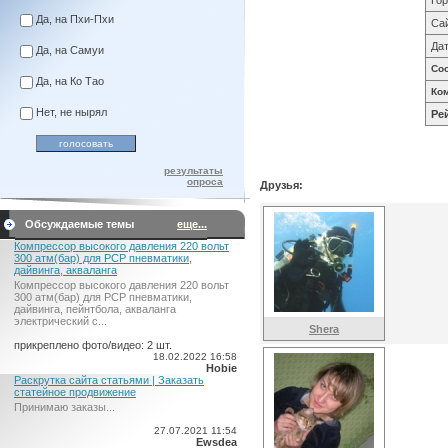
Гор
Да, на Пхи-Пхи
Са
Дат
Да, на Самуи
Со
Да, на Ко Тао
Ко
Нет, не нырял
Ре
результаты
опроса
Друзья:
Обсуждаемые темы
еще...
Компрессор высокого давления 220 вольт
300 атм(бар) для PCP пневматики,
дайвинга, акваланга
Компрессор высокого давления 220 вольт
300 атм(бар) для PCP пневматики,
дайвинга, пейнтбола, акваланга
электрический c...
Shera
прикреплено фото/видео: 2 шт.
18.02.2022 16:58
Hobie
Раскрутка сайта статьями | Заказать
статейное продвижение
Принимаю заказы...
27.07.2021 11:54
Ewsdea