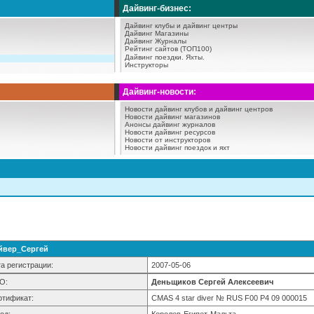
Дайвинг-бизнес:
Дайвинг клубы и дайвинг центры
Дайвинг Магазины
Дайвинг Журналы
Рейтинг сайтов (ТОП100)
Дайвинг поездки.
Яхты.
Инструкторы
Дайвинг-новости:
Новости дайвинг клубов и дайвинг центров
Новости дайвинг магазинов
Анонсы дайвинг журналов
Новости дайвинг ресурсов
Новости от инструкторов
Новости дайвинг поездок и яхт
йвер_Сергей
а регистрации:
2007-05-06
О:
Деньщиков Сергей Алексеевич
ртификат:
CMAS 4 star diver № RUS F00 P4 09 000015