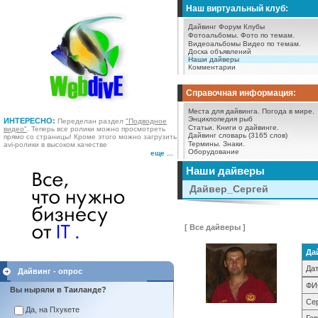
Наш виртуальный клуб:
Дайвинг Форум
Клубы
Фотоальбомы.
Фото по темам.
Видеоальбомы
Видео по темам.
Доска объявлений
Наши дайверы
Комментарии
Справочная информация:
Места для дайвинга.
Погода в мире.
Энциклопедия рыб
ИНТЕРЕСНО:
Переделан раздел
"Подводное
Статьи.
Книги о дайвинге.
видео"
. Теперь все ролики можно просмотреть
Дайвинг словарь (3165 слов)
прямо со страницы! Кроме этого можно загрузить
Термины.
Знаки.
avi-ролики в высоком качестве
Оборудование
еще ...
Наши дайверы
Дайвер_Сергей
[ Все дайверы ]
Да
Дат
Дайвинг - опрос
ФИ
Вы ныряли в Таиланде?
Се
Да, на Пхукете