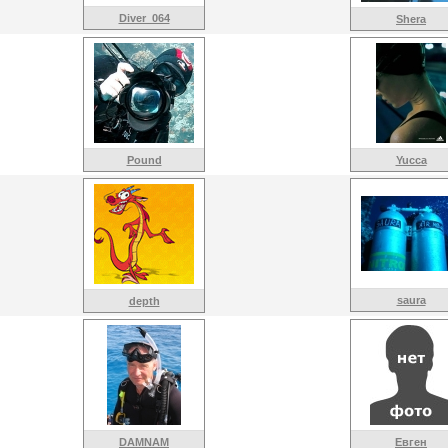
Diver_064
Shera
Pound
Yucca
saura
depth
DAMNAM
Евген