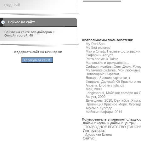
град - hail
Сейчас на сайте
Сейчас на сайте веб-дайверов: 0
Онлайн гостей: 40
Фотоальбомы пользователя:
My Red Sea
My first pictures
Май и Эльф. Первые фотографии
Поддержать сайт на DIVEtop.ru:
Сафари и Август
Petra and Aruk Talata
Маленькие и прекрасные...
Сафари, ноябрь, Сент Джон, Роки,
My favorite pictures. Мои любимы
Новогодние нырялки.
Январь. Зимние картинки :)
Февраль, Далекий Юг Красного мо
Апрель, Brothers Islands
Май, 2009
Longimanus, Майское сафари на С
Август, 2009
Дельфины. 2010, Сентябрь, Хурга
Провинция Красное Море. Хургада,
Акулы в Хургаде
Майские сафари, 2014
Пользователь управляет следу
Дайвинг клубы и дайвинг центры:
ПОДВОДНОЕ БРАТСТВО (TAUCH
Инструкторы:
Изюмская Елена
Сайты: