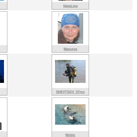
NataLina
Marusya
SHEVTSOV_57rus
Mobic