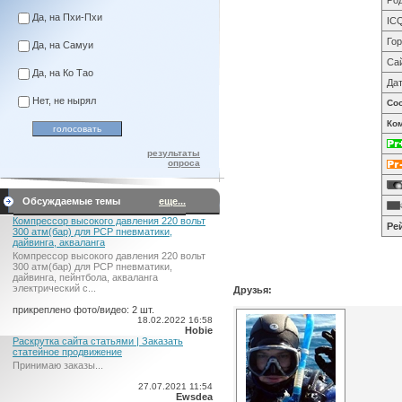
Род
Да, на Пхи-Пхи
IC
Гор
Да, на Самуи
Са
Да, на Ко Тао
Дат
Нет, не нырял
Со
Ко
результаты
опроса
Обсуждаемые темы
еще...
Компрессор высокого давления 220 вольт
Ре
300 атм(бар) для PCP пневматики,
дайвинга, акваланга
Компрессор высокого давления 220 вольт
300 атм(бар) для PCP пневматики,
дайвинга, пейнтбола, акваланга
электрический c...
Друзья:
прикреплено фото/видео: 2 шт.
18.02.2022 16:58
Hobie
Раскрутка сайта статьями | Заказать
статейное продвижение
Принимаю заказы...
27.07.2021 11:54
Ewsdea