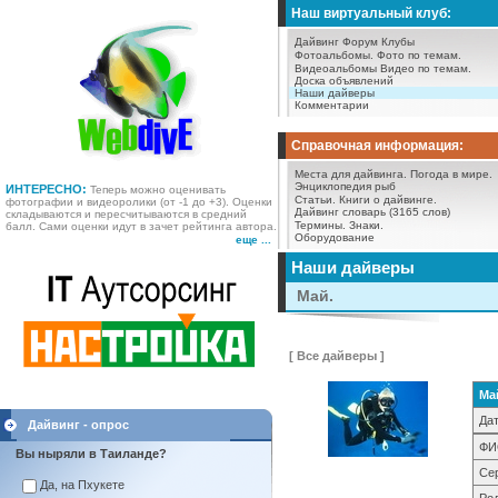
Наш виртуальный клуб:
Дайвинг Форум
Клубы
Фотоальбомы.
Фото по темам.
Видеоальбомы
Видео по темам.
Доска объявлений
Наши дайверы
Комментарии
Справочная информация:
Места для дайвинга.
Погода в мире.
Энциклопедия рыб
ИНТЕРЕСНО:
Теперь можно оценивать
Статьи.
Книги о дайвинге.
фотографии и видеоролики (от -1 до +3). Оценки
Дайвинг словарь (3165 слов)
складываются и пересчитываются в средний
Термины.
Знаки.
балл. Сами оценки идут в зачет рейтинга автора.
Оборудование
еще ...
Наши дайверы
Май.
[ Все дайверы ]
Ма
Дат
Дайвинг - опрос
ФИ
Вы ныряли в Таиланде?
Се
Да, на Пхукете