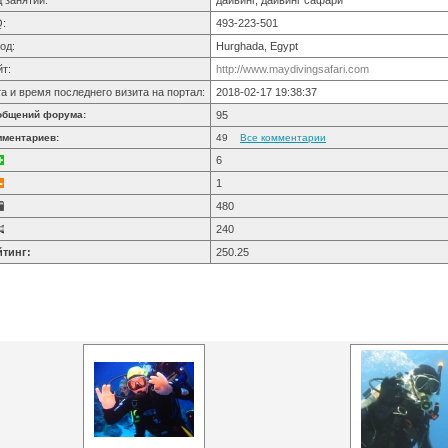
 занятий:
дайвинг, дайвинг сафари
Q:
493-223-501
од:
Hurghada, Egypt
йт:
http://www.maydivingsafari.com
а и время последнего визита на портал:
2018-02-17 19:38:37
общений форума:
95
мментариев:
49
Все комментарии
6
1
480
240
йтинг:
250.25