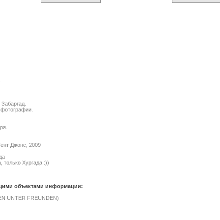
.
 Забаргад.
е фотографии.
ря.
ент Джонс, 2009
да
 только Хургада :))
ющими объектами информации:
EN UNTER FREUNDEN)