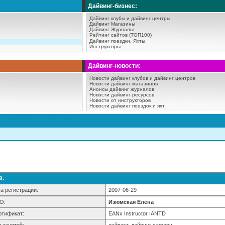
Дайвинг-бизнес:
Дайвинг клубы и дайвинг центры
Дайвинг Магазины
Дайвинг Журналы
Рейтинг сайтов (ТОП100)
Дайвинг поездки.
Яхты.
Инструкторы
Дайвинг-новости:
Новости дайвинг клубов и дайвинг центров
Новости дайвинг магазинов
Анонсы дайвинг журналов
Новости дайвинг ресурсов
Новости от инструкторов
Новости дайвинг поездок и яхт
й.
а регистрации:
2007-06-29
О:
Изюмская Елена
ртификат:
EANx Instructor IANTD