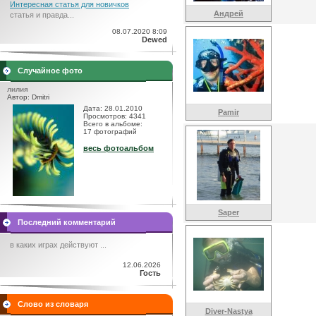
Интересная статья для новичков
Андрей
статья и правда...
08.07.2020 8:09
Dewed
Случайное фото
лилия
Автор: Dmitri
Дата: 28.01.2010
Pamir
Просмотров: 4341
Всего в альбоме:
17 фотографий
весь фотоальбом
Saper
Последний комментарий
в каких играх действуют ...
12.06.2026
Гость
Слово из словаря
Diver-Nastya