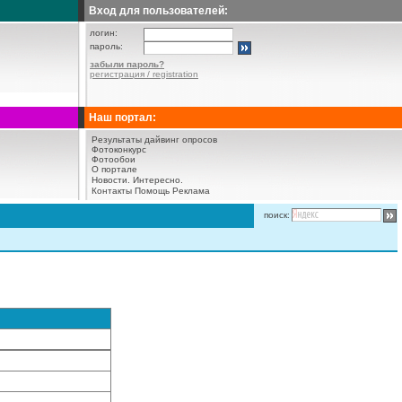
Вход для пользователей:
логин:
пароль:
забыли пароль?
регистрация / registration
Наш портал:
Результаты дайвинг опросов
Фотоконкурс
Фотообои
О портале
Новости.
Интересно.
Контакты
Помощь
Реклама
поиск: