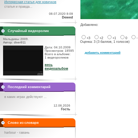
Интересная статья для новичков
статья и правда...
08.07.2020 8:09
Dewed
Добавлено:
Случайный видеоролик
+3
+2
+1
0
Мальдивы 2009.
Оценка: 3 (3 баллов, 1 голосов)
Автор: diver911
Дата: 04.10.2009
Просмотров: 18595
добавить комментарий
Всего в альбоме:
1 видеороликов
весь
видеоальбом
Последний комментарий
в каких играх действуют ...
12.06.2026
Гость
Слово из словаря
harbour - гавань