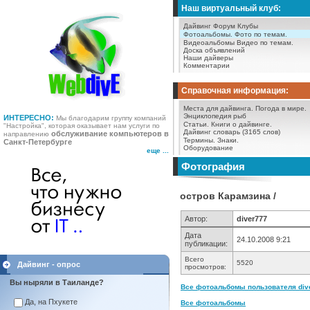
Наш виртуальный клуб:
Дайвинг Форум
Клубы
Фотоальбомы.
Фото по темам.
Видеоальбомы
Видео по темам.
Доска объявлений
Наши дайверы
Комментарии
Справочная информация:
Места для дайвинга.
Погода в мире.
Энциклопедия рыб
ИНТЕРЕСНО:
Мы благодарим группу компаний
Статьи.
Книги о дайвинге.
"Настройка", которая оказывает нам услуги по
Дайвинг словарь (3165 слов)
обслуживание компьютеров в
направлению
Термины.
Знаки.
Санкт-Петербурге
Оборудование
еще ...
Фотография
остров Карамзина /
Автор:
diver777
Дата
24.10.2008 9:21
публикации:
Всего
5520
Дайвинг - опрос
просмотров:
Вы ныряли в Таиланде?
Все фотоальбомы пользователя dive
Да, на Пхукете
Все фотоальбомы