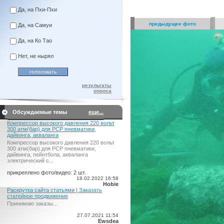
Да, на Пхи-Пхи
предыдущее фото
Да, на Самуи
Да, на Ко Тао
Нет, не нырял
результаты
опроса
Обсуждаемые темы
еще...
Компрессор высокого давления 220 вольт
300 атм(бар) для PCP пневматики,
дайвинга, акваланга
Компрессор высокого давления 220 вольт
300 атм(бар) для PCP пневматики,
дайвинга, пейнтбола, акваланга
электрический c...
прикреплено фото/видео: 2 шт.
18.02.2022 16:58
Hobie
Раскрутка сайта статьями | Заказать
статейное продвижение
Принимаю заказы...
27.07.2021 11:54
Ewsdea