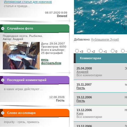
Интересная статья для новичков
статья и правда...
08.07.2020 8:09
Dewed
Случайное фото
Подводная охота. Рыбалка.
Автор: Андрей
Добавлено:
Кублашвили Зураб
Дата: 29.04.2007
Просмотров: 6050
Всего в альбоме:
+3
+2
+1
0
25 фотографий
Комментарии
весь
фотоальбом
25.04.2008
Э
Андрей
Все комментарии
Последний комментарий
15.11.2007
т
Гость
в каких играх действуют ...
12.06.2026
19.12.2006
Н
Гость
Гость
13.12.2006
Н
Слово из словаря
Kate
Все комментарии
impurity - грязь, примесь
13.12.2006
З