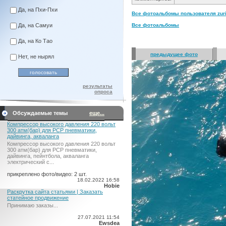
Да, на Пхи-Пхи
Все фотоальбомы пользователя zurik
Да, на Самуи
Все фотоальбомы
Да, на Ко Тао
предыдущее фото
Нет, не нырял
результаты
опроса
Обсуждаемые темы
еще...
Компрессор высокого давления 220 вольт
300 атм(бар) для PCP пневматики,
дайвинга, акваланга
Компрессор высокого давления 220 вольт
300 атм(бар) для PCP пневматики,
дайвинга, пейнтбола, акваланга
электрический c...
прикреплено фото/видео: 2 шт.
18.02.2022 16:58
Hobie
Раскрутка сайта статьями | Заказать
статейное продвижение
Принимаю заказы...
27.07.2021 11:54
Ewsdea