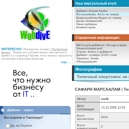
Наш виртуальный клуб:
Дайвинг Форум
Клубы
Фотоальбомы.
Фото по темам.
Видеоальбомы
Видео по темам.
Доска объявлений
Наши дайверы
Комментарии
Справочная информация:
Места для дайвинга.
Погода в мире.
Энциклопедия рыб
ИНТЕРЕСНО:
Переделан раздел
"Подводное
Статьи.
Книги о дайвинге.
видео"
. Теперь все ролики можно просмотреть
Дайвинг словарь (3165 слов)
прямо со страницы! Кроме этого можно загрузить
Термины.
Знаки.
avi-ролики в высоком качестве
Оборудование
еще ...
Фотография
Типичный спортсмен: не 
САФАРИ МАРСААЛАМ / Типи
Автор:
zurik
Дата
13.12.2006 12:53
публикации:
Дайвинг - опрос
Всего
8443
Вы ныряли в Таиланде?
просмотров:
Всего
Да, на Пхукете
5
комментариев: