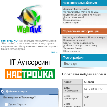
Наш виртуальный клуб:
Дайвинг Форум
Клубы
Фотоальбомы.
Фото по темам.
Видеоальбомы
Видео по темам.
Доска объявлений
Наши дайверы
Комментарии
Справочная информация:
Места для дайвинга.
Погода в мире.
Энциклопедия рыб
ИНТЕРЕСНО:
Мы благодарим группу компаний
Статьи.
Книги о дайвинге.
"Настройка", которая оказывает нам услуги по
Дайвинг словарь (3165 слов)
обслуживание компьютеров в
направлению
Термины.
Знаки.
Санкт-Петербурге
Оборудование
еще ...
Фотография
Володя
Портреты вебдайверов и с
Автор:
Андрей
Дата
14.12.2006 1:27
публикации:
Дайвинг - опрос
Всего
3441
Вы ныряли в Таиланде?
просмотров:
Всего
Да, на Пхукете
1
комментариев: