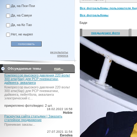
Да, на Пхи-Пхи
Все фотоальбомы пользователя Анд
Да, на Самуи
Все фотоальбомы
Бади
Да, на Ко Тао
предыдущее фото
Нет, не нырял
результаты
опроса
Обсуждаемые темы
еще...
Компрессор высокого давления 220 вольт
300 атм(бар) для PCP пневматики,
дайвинга, акваланга
Компрессор высокого давления 220 вольт
300 атм(бар) для PCP пневматики,
дайвинга, пейнтбола, акваланга
электрический c...
прикреплено фото/видео: 2 шт.
18.02.2022 16:58
Hobie
Раскрутка сайта статьями | Заказать
статейное продвижение
Принимаю заказы...
27.07.2021 11:54
Ewsdea