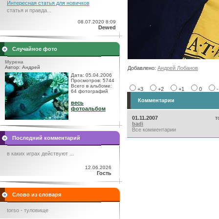
Интересная статья для новичков
статья и правда...
08.07.2020 8:09
Dewed
Случайное фото
Мурена
Автор: Андрей
Добавлено:
Андрей Лобанов
Дата: 05.04.2006
Просмотров: 5744
Всего в альбоме:
+3
+2
+1
0
64 фотографий
Комментарии
весь
фотоальбом
01.11.2007
т
badi
Все комментарии
Последний комментарий
в каких играх действуют ...
12.06.2026
Гость
Слово из словаря
torso - туловище