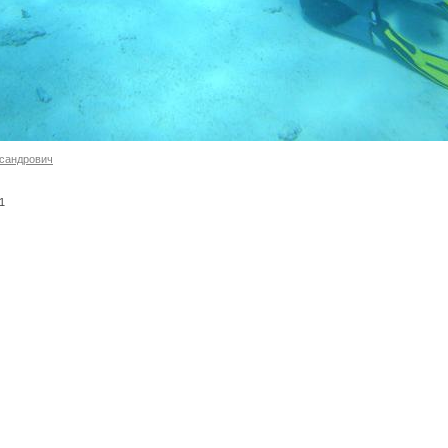
сандрович
-1