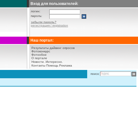
Вход для пользователей:
логин:
пароль:
забыли пароль?
регистрация / registration
Наш портал:
Результаты дайвинг опросов
Фотоконкурс
Фотообои
О портале
Новости.
Интересно.
Контакты
Помощь
Реклама
поиск: