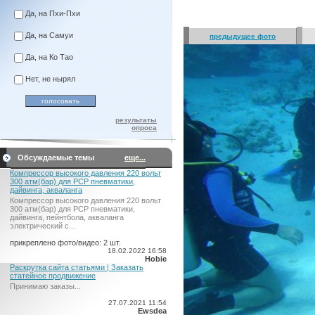
Да, на Пхи-Пхи
Да, на Самуи
предыдущее фото
Да, на Ко Тао
Нет, не нырял
результаты
опроса
Обсуждаемые темы
еще...
Компрессор высокого давления 220 вольт
300 атм(бар) для PCP пневматики,
дайвинга, акваланга
Компрессор высокого давления 220 вольт
300 атм(бар) для PCP пневматики,
дайвинга, пейнтбола, акваланга
электрический c...
прикреплено фото/видео: 2 шт.
18.02.2022 16:58
Hobie
Раскрутка сайта статьями | Заказать
статейное продвижение
Принимаю заказы...
27.07.2021 11:54
Ewsdea