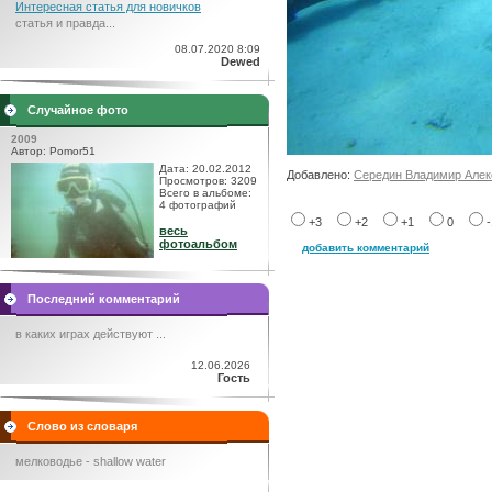
Интересная статья для новичков
статья и правда...
08.07.2020 8:09
Dewed
Случайное фото
2009
Автор: Pomor51
Дата: 20.02.2012
Добавлено:
Середин Владимир Алек
Просмотров: 3209
Всего в альбоме:
4 фотографий
+3
+2
+1
0
весь
фотоальбом
добавить комментарий
Последний комментарий
в каких играх действуют ...
12.06.2026
Гость
Слово из словаря
мелководье - shallow water