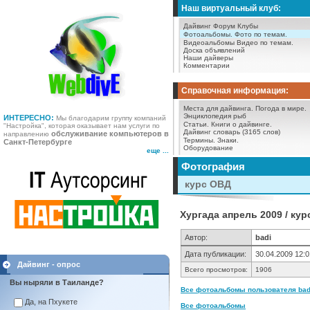
Наш виртуальный клуб:
Дайвинг Форум
Клубы
Фотоальбомы.
Фото по темам.
Видеоальбомы
Видео по темам.
Доска объявлений
Наши дайверы
Комментарии
Справочная информация:
Места для дайвинга.
Погода в мире.
Энциклопедия рыб
ИНТЕРЕСНО:
Мы благодарим группу компаний
Статьи.
Книги о дайвинге.
"Настройка", которая оказывает нам услуги по
Дайвинг словарь (3165 слов)
обслуживание компьютеров в
направлению
Термины.
Знаки.
Санкт-Петербурге
Оборудование
еще ...
Фотография
курс ОВД
Хургада апрель 2009 / ку
Автор:
badi
Дата публикации:
30.04.2009 12:0
Дайвинг - опрос
Всего просмотров:
1906
Вы ныряли в Таиланде?
Все фотоальбомы пользователя badi
Да, на Пхукете
Все фотоальбомы