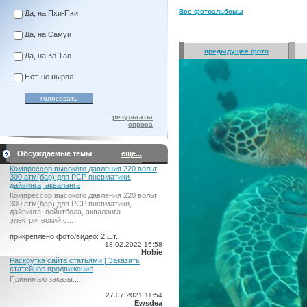
Все фотоальбомы
Да, на Пхи-Пхи
Да, на Самуи
предыдущее фото
Да, на Ко Тао
Нет, не нырял
результаты
опроса
Обсуждаемые темы
еще...
Компрессор высокого давления 220 вольт
300 атм(бар) для PCP пневматики,
дайвинга, акваланга
Компрессор высокого давления 220 вольт
300 атм(бар) для PCP пневматики,
дайвинга, пейнтбола, акваланга
электрический c...
прикреплено фото/видео: 2 шт.
18.02.2022 16:58
Hobie
Раскрутка сайта статьями | Заказать
статейное продвижение
Принимаю заказы...
27.07.2021 11:54
Ewsdea