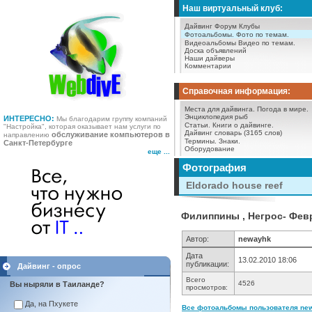
Наш виртуальный клуб:
Дайвинг Форум
Клубы
Фотоальбомы.
Фото по темам.
Видеоальбомы
Видео по темам.
Доска объявлений
Наши дайверы
Комментарии
Справочная информация:
Места для дайвинга.
Погода в мире.
Энциклопедия рыб
ИНТЕРЕСНО:
Мы благодарим группу компаний
Статьи.
Книги о дайвинге.
"Настройка", которая оказывает нам услуги по
Дайвинг словарь (3165 слов)
обслуживание компьютеров в
направлению
Термины.
Знаки.
Санкт-Петербурге
Оборудование
еще ...
Фотография
Eldorado house reef
Филиппины , Негрос- Февра
Автор:
newayhk
Дата
13.02.2010 18:06
публикации:
Дайвинг - опрос
Всего
4526
Вы ныряли в Таиланде?
просмотров:
Да, на Пхукете
Все фотоальбомы пользователя new