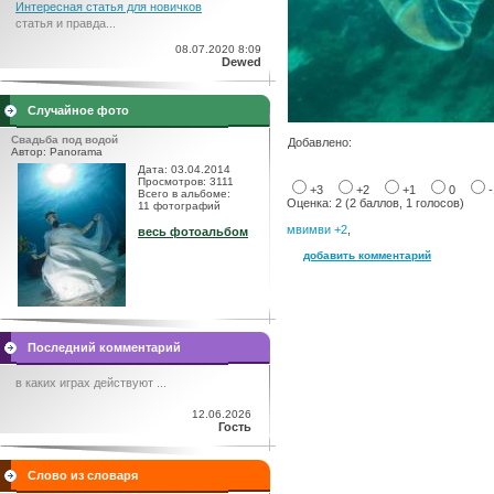
Интересная статья для новичков
статья и правда...
08.07.2020 8:09
Dewed
Случайное фото
Свадьба под водой
Добавлено:
Автор: Panorama
Дата: 03.04.2014
Просмотров: 3111
+3
+2
+1
0
Всего в альбоме:
Оценка: 2 (2 баллов, 1 голосов)
11 фотографий
мвимви +2
,
весь фотоальбом
добавить комментарий
Последний комментарий
в каких играх действуют ...
12.06.2026
Гость
Слово из словаря