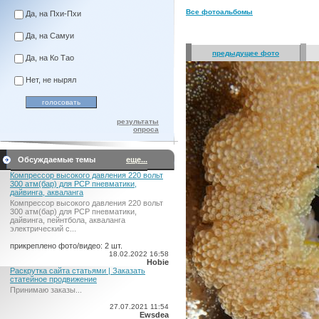
Все фотоальбомы
Да, на Пхи-Пхи
Да, на Самуи
предыдущее фото
Да, на Ко Тао
Нет, не нырял
результаты
опроса
Обсуждаемые темы
еще...
Компрессор высокого давления 220 вольт
300 атм(бар) для PCP пневматики,
дайвинга, акваланга
Компрессор высокого давления 220 вольт
300 атм(бар) для PCP пневматики,
дайвинга, пейнтбола, акваланга
электрический c...
прикреплено фото/видео: 2 шт.
18.02.2022 16:58
Hobie
Раскрутка сайта статьями | Заказать
статейное продвижение
Принимаю заказы...
27.07.2021 11:54
Ewsdea