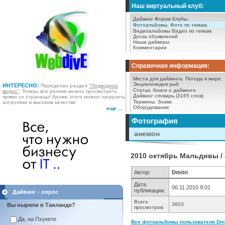
Наш виртуальный клуб:
Дайвинг Форум
Клубы
Фотоальбомы.
Фото по темам.
Видеоальбомы
Видео по темам.
Доска объявлений
Наши дайверы
Комментарии
Справочная информация:
Места для дайвинга.
Погода в мире.
Энциклопедия рыб
ИНТЕРЕСНО:
Переделан раздел
"Подводное
Статьи.
Книги о дайвинге.
видео"
. Теперь все ролики можно просмотреть
Дайвинг словарь (3165 слов)
прямо со страницы! Кроме этого можно загрузить
Термины.
Знаки.
avi-ролики в высоком качестве
Оборудование
еще ...
Фотография
анемон
2010 октябрь Мальдивы /
Автор:
Dmitri
Дата
06.11.2010 9:01
публикации:
Дайвинг - опрос
Всего
3603
Вы ныряли в Таиланде?
просмотров:
Да, на Пхукете
Все фотоальбомы пользователя Dmitr