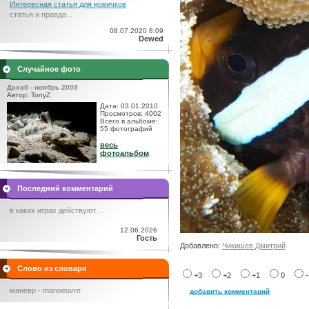
Интересная статья для новичков
статья и правда...
08.07.2020 8:09
Dewed
Случайное фото
Дахаб - ноябрь 2009
Автор: TonyZ
Дата: 03.01.2010
Просмотров: 4002
Всего в альбоме:
55 фотографий
весь
фотоальбом
Последний комментарий
в каких играх действуют ...
12.06.2026
Гость
Добавлено:
Чикишев Дмитрий
Слово из словаря
+3
+2
+1
0
маневр - manoeuvre
добавить комментарий