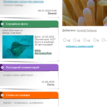
Интересная статья для новичков
статья и правда...
08.07.2020 8:09
Dewed
Случайное фото
www.dive-man.ru
Добавлено:
Андрей Лобанов
Автор: Сэм-Sam
Дата: 12.03.2011
Просмотров: 4117
+3
+2
+1
0
Всего в альбоме:
30 фотографий
добавить комментарий
весь
фотоальбом
Последний комментарий
в каких играх действуют ...
12.06.2026
Гость
Слово из словаря
planish - полировать, шлифовать