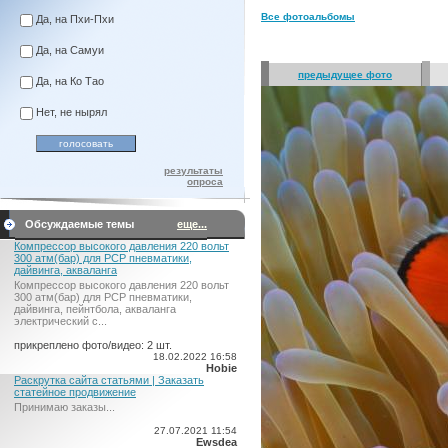
Все фотоальбомы
Да, на Пхи-Пхи
Да, на Самуи
предыдущее фото
Да, на Ко Тао
Нет, не нырял
результаты
опроса
Обсуждаемые темы
еще...
Компрессор высокого давления 220 вольт
300 атм(бар) для PCP пневматики,
дайвинга, акваланга
Компрессор высокого давления 220 вольт
300 атм(бар) для PCP пневматики,
дайвинга, пейнтбола, акваланга
электрический c...
прикреплено фото/видео: 2 шт.
18.02.2022 16:58
Hobie
Раскрутка сайта статьями | Заказать
статейное продвижение
Принимаю заказы...
27.07.2021 11:54
Ewsdea