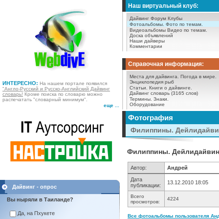
Наш виртуальный клуб:
Дайвинг Форум
Клубы
Фотоальбомы.
Фото по темам.
Видеоальбомы
Видео по темам.
Доска объявлений
Наши дайверы
Комментарии
Справочная информация:
Места для дайвинга.
Погода в мире.
Энциклопедия рыб
ИНТЕРЕСНО:
На нашем портале появился
Статьи.
Книги о дайвинге.
"Англо-Русский и Русско-Английский Дайвинг
Дайвинг словарь (3165 слов)
словарь!
Кроме поиска по словарю можно
Термины.
Знаки.
распечатать "словарный минимум".
Оборудование
еще ...
Фотография
Филиппины. Дейлидайви
Филиппины. Дейлидайвин
Автор:
Андрей
Дата
13.12.2010 18:05
публикации:
Дайвинг - опрос
Всего
4224
Вы ныряли в Таиланде?
просмотров:
Да, на Пхукете
Все фотоальбомы пользователя Анд