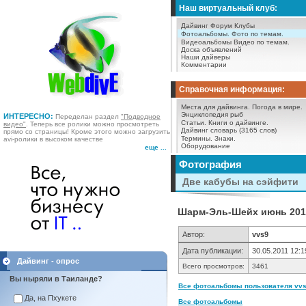
Наш виртуальный клуб:
Дайвинг Форум
Клубы
Фотоальбомы.
Фото по темам.
Видеоальбомы
Видео по темам.
Доска объявлений
Наши дайверы
Комментарии
Справочная информация:
Места для дайвинга.
Погода в мире.
Энциклопедия рыб
ИНТЕРЕСНО:
Переделан раздел
"Подводное
Статьи.
Книги о дайвинге.
видео"
. Теперь все ролики можно просмотреть
Дайвинг словарь (3165 слов)
прямо со страницы! Кроме этого можно загрузить
Термины.
Знаки.
avi-ролики в высоком качестве
Оборудование
еще ...
Фотография
Две кабубы на сэйфити
Шарм-Эль-Шейх июнь 2010
Автор:
vvs9
Дата публикации:
30.05.2011 12:1
Дайвинг - опрос
Всего просмотров:
3461
Вы ныряли в Таиланде?
Все фотоальбомы пользователя vvs9
Да, на Пхукете
Все фотоальбомы