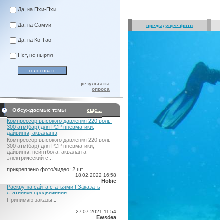
Да, на Пхи-Пхи
Да, на Самуи
предыдущее фото
Да, на Ко Тао
Нет, не нырял
результаты
опроса
Обсуждаемые темы
еще...
Компрессор высокого давления 220 вольт
300 атм(бар) для PCP пневматики,
дайвинга, акваланга
Компрессор высокого давления 220 вольт
300 атм(бар) для PCP пневматики,
дайвинга, пейнтбола, акваланга
электрический c...
прикреплено фото/видео: 2 шт.
18.02.2022 16:58
Hobie
Раскрутка сайта статьями | Заказать
статейное продвижение
Принимаю заказы...
27.07.2021 11:54
Ewsdea