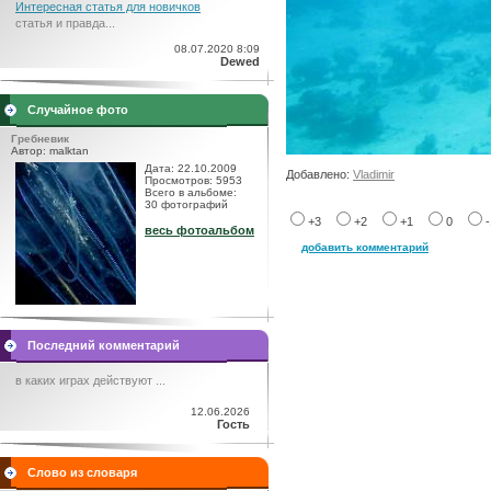
Интересная статья для новичков
статья и правда...
08.07.2020 8:09
Dewed
Случайное фото
Гребневик
Автор: malktan
Дата: 22.10.2009
Добавлено:
Vladimir
Просмотров: 5953
Всего в альбоме:
30 фотографий
+3
+2
+1
0
весь фотоальбом
добавить комментарий
Последний комментарий
в каких играх действуют ...
12.06.2026
Гость
Слово из словаря