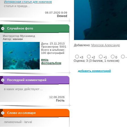
Интересная статья для новичков
статья и правда...
08.07.2020 8:09
Dewed
Случайное фото
Инструктор Мухаммед
Автор: мвимви
Дата: 15.11.2013
Добавлено:
Морозов Александр
Просмотров: 5001
Всего в альбоме:
100 фотографий
+3
+2
+1
0
весь
Оценка: 3 (3 баллов, 1 голосов)
фотоальбом
добавить комментарий
Последний комментарий
в каких играх действуют ...
12.06.2026
Гость
Слово из словаря
личиночный - larval