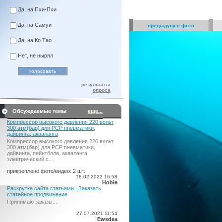
Да, на Пхи-Пхи
Да, на Самуи
предыдущее фото
Да, на Ко Тао
Нет, не нырял
результаты
опроса
Обсуждаемые темы
еще...
Компрессор высокого давления 220 вольт
300 атм(бар) для PCP пневматики,
дайвинга, акваланга
Компрессор высокого давления 220 вольт
300 атм(бар) для PCP пневматики,
дайвинга, пейнтбола, акваланга
электрический c...
прикреплено фото/видео: 2 шт.
18.02.2022 16:58
Hobie
Раскрутка сайта статьями | Заказать
статейное продвижение
Принимаю заказы...
27.07.2021 11:54
Ewsdea