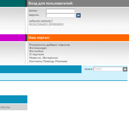
Вход для пользователей:
логин:
пароль:
забыли пароль?
регистрация / registration
Наш портал:
Результаты дайвинг опросов
Фотоконкурс
Фотообои
О портале
Новости.
Интересно.
Контакты
Помощь
Реклама
поиск:
ьяволы.