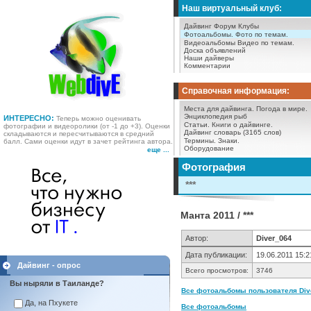
Наш виртуальный клуб:
Дайвинг Форум
Клубы
Фотоальбомы.
Фото по темам.
Видеоальбомы
Видео по темам.
Доска объявлений
Наши дайверы
Комментарии
Справочная информация:
Места для дайвинга.
Погода в мире.
Энциклопедия рыб
ИНТЕРЕСНО:
Теперь можно оценивать
Статьи.
Книги о дайвинге.
фотографии и видеоролики (от -1 до +3). Оценки
Дайвинг словарь (3165 слов)
складываются и пересчитываются в средний
Термины.
Знаки.
балл. Сами оценки идут в зачет рейтинга автора.
Оборудование
еще ...
Фотография
***
Манта 2011 / ***
Автор:
Diver_064
Дата публикации:
19.06.2011 15:2
Дайвинг - опрос
Всего просмотров:
3746
Вы ныряли в Таиланде?
Все фотоальбомы пользователя Dive
Да, на Пхукете
Все фотоальбомы