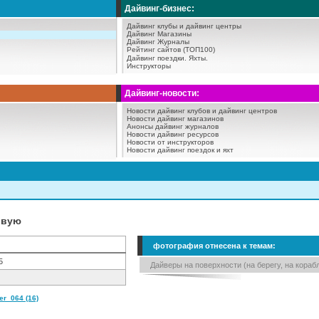
Дайвинг-бизнес:
Дайвинг клубы и дайвинг центры
Дайвинг Магазины
Дайвинг Журналы
Рейтинг сайтов (ТОП100)
Дайвинг поездки.
Яхты.
Инструкторы
Дайвинг-новости:
Новости дайвинг клубов и дайвинг центров
Новости дайвинг магазинов
Анонсы дайвинг журналов
Новости дайвинг ресурсов
Новости от инструкторов
Новости дайвинг поездок и яхт
овую
фотография отнесена к темам:
5
Дайверы на поверхности (на берегу, на кораб
r_064 (16)