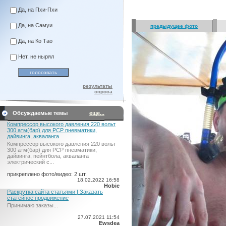
Да, на Пхи-Пхи
Да, на Самуи
предыдущее фото
Да, на Ко Тао
Нет, не нырял
результаты
опроса
Обсуждаемые темы
еще...
Компрессор высокого давления 220 вольт
300 атм(бар) для PCP пневматики,
дайвинга, акваланга
Компрессор высокого давления 220 вольт
300 атм(бар) для PCP пневматики,
дайвинга, пейнтбола, акваланга
электрический c...
прикреплено фото/видео: 2 шт.
18.02.2022 16:58
Hobie
Раскрутка сайта статьями | Заказать
статейное продвижение
Принимаю заказы...
27.07.2021 11:54
Ewsdea