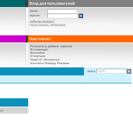
Вход для пользователей:
логин:
пароль:
забыли пароль?
регистрация / registration
Наш портал:
Результаты дайвинг опросов
Фотоконкурс
Фотообои
О портале
Новости.
Интересно.
Контакты
Помощь
Реклама
поиск:
ле)