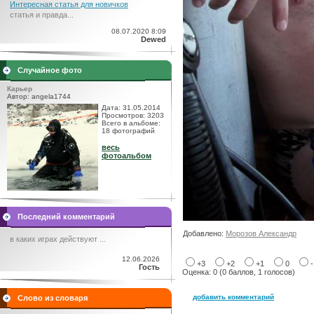
Интересная статья для новичков
статья и правда...
08.07.2020 8:09
Dewed
Случайное фото
Карьер
Автор: angela1744
Дата: 31.05.2014
Просмотров: 3203
Всего в альбоме:
18 фотографий
весь
фотоальбом
Последний комментарий
Добавлено:
Морозов Александр
в каких играх действуют ...
12.06.2026
+3
+2
+1
0
Гость
Оценка: 0 (0 баллов, 1 голосов)
добавить комментарий
Слово из словаря