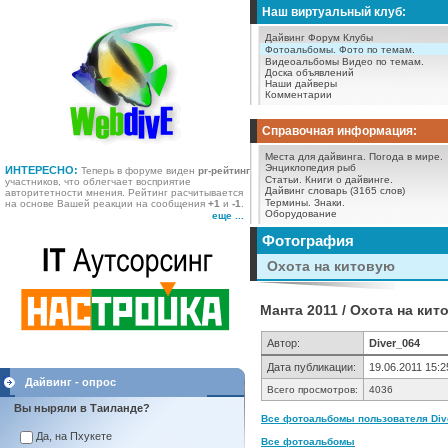
Наш виртуальный клуб:
Дайвинг Форум
Клубы
Фотоальбомы.
Фото по темам.
Видеоальбомы
Видео по темам.
Доска объявлений
Наши дайверы
Комментарии
Справочная информация:
Места для дайвинга.
Погода в мире.
Энциклопедия рыб
ИНТЕРЕСНО:
Теперь в форуме виден
pr-рейтинг
Статьи.
Книги о дайвинге.
участников, что облегчает восприятие
Дайвинг словарь (3165 слов)
авторитетности мнения. Рейтинг расчитывается
Термины.
Знаки.
на основе Вашей реакции на сообщения
+1
и
-1
.
Оборудование
еще ...
Фотография
Охота на китовую
Манта 2011 / Охота на кит
Автор:
Diver_064
Дата публикации:
19.06.2011 15:2
Дайвинг - опрос
Всего просмотров:
4036
Вы ныряли в Таиланде?
Все фотоальбомы пользователя Dive
Да, на Пхукете
Все фотоальбомы