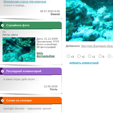
Интересная статья для новичков
статья и правда...
08.07.2020 8:09
Dewed
Случайное фото
71
Автор: plana
Дата: 21.12.2009
Просмотров: 3725
Всего в альбоме:
Добавлено:
Мичурин Владимир Ива
88 фотографий
весь
фотоальбом
+3
+2
+1
0
добавить комментарий
Последний комментарий
в каких играх действуют ...
12.06.2026
Гость
Слово из словаря
eyesight disorder - нарушение зрения