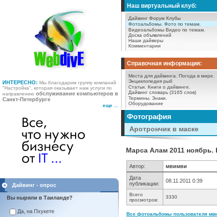
Наш виртуальный клуб:
Дайвинг Форум
Клубы
Фотоальбомы.
Фото по темам.
Видеоальбомы
Видео по темам.
Доска объявлений
Наши дайверы
Комментарии
Справочная информация:
Места для дайвинга.
Погода в мире.
Энциклопедия рыб
ИНТЕРЕСНО:
Мы благодарим группу компаний
Статьи.
Книги о дайвинге.
"Настройка", которая оказывает нам услуги по
Дайвинг словарь (3165 слов)
обслуживание компьютеров в
направлению
Термины.
Знаки.
Санкт-Петербурге
Оборудование
еще ...
Фотография
Аротрончик в маске
Марса Алам 2011 ноябрь. 
Автор:
мвимви
Дата
08.11.2011 0:39
публикации:
Дайвинг - опрос
Всего
3330
Вы ныряли в Таиланде?
просмотров:
Да, на Пхукете
Все фотоальбомы пользователя мви