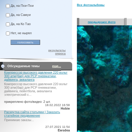
Все фотоальбомы
Да, на Пхи-Пхи
Да, на Самуи
предыдущее фото
Да, на Ко Тао
Нет, не нырял
результаты
опроса
Обсуждаемые темы
еще...
Компрессор высокого давления 220 вольт
300 атм(бар) для PCP пневматики,
дайвинга, акваланга
Компрессор высокого давления 220 вольт
300 атм(бар) для PCP пневматики,
дайвинга, пейнтбола, акваланга
электрический c...
прикреплено фото/видео: 2 шт.
18.02.2022 16:58
Hobie
Раскрутка сайта статьями | Заказать
статейное продвижение
Принимаю заказы...
27.07.2021 11:54
Ewsdea