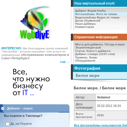
Наш виртуальный клуб:
Дайвинг Форум
Клубы
Фотоальбомы.
Фото по темам.
Видеоальбомы
Видео по темам.
Доска объявлений
Наши дайверы
Комментарии
Справочная информация:
Места для дайвинга.
Погода в мире.
Энциклопедия рыб
ИНТЕРЕСНО:
Мы благодарим группу компаний
Статьи.
Книги о дайвинге.
"Настройка", которая оказывает нам услуги по
Дайвинг словарь (3165 слов)
обслуживание компьютеров в
направлению
Термины.
Знаки.
Санкт-Петербурге
Оборудование
еще ...
Фотография
Белое море
Белое море. / Белое море
Автор:
Vodamut
Дата
25.02.2012 18:24
публикации:
Дайвинг - опрос
Всего
4936
Вы ныряли в Таиланде?
просмотров:
Да, на Пхукете
Все фотоальбомы пользователя Vod