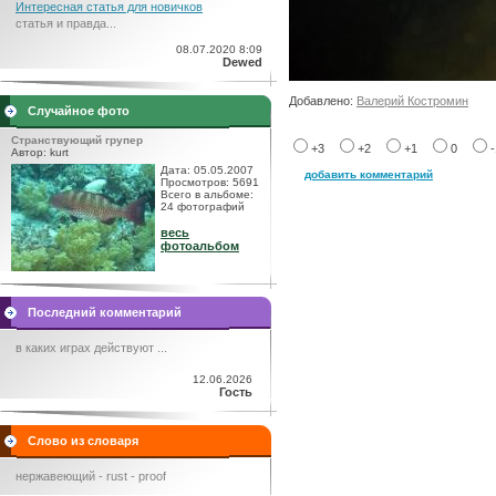
Интересная статья для новичков
статья и правда...
08.07.2020 8:09
Dewed
Добавлено:
Валерий Костромин
Случайное фото
Странствующий групер
+3
+2
+1
0
Автор: kurt
Дата: 05.05.2007
добавить комментарий
Просмотров: 5691
Всего в альбоме:
24 фотографий
весь
фотоальбом
Последний комментарий
в каких играх действуют ...
12.06.2026
Гость
Слово из словаря
нержавеющий - rust - proof