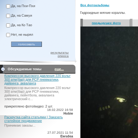
Все фотоальбомы
Да, на Пхи-Пхи
Гидроидные мягкие кораллы.
Да, на Самуи
предыдущее фото
Да, на Ко Тао
Нет, не нырял
результаты
опроса
Обсуждаемые темы
еще...
Компрессор высокого давления 220 вольт
300 атм(бар) для PCP пневматики,
дайвинга, акваланга
Компрессор высокого давления 220 вольт
300 атм(бар) для PCP пневматики,
дайвинга, пейнтбола, акваланга
электрический c...
прикреплено фото/видео: 2 шт.
18.02.2022 16:58
Hobie
Раскрутка сайта статьями | Заказать
статейное продвижение
Принимаю заказы...
27.07.2021 11:54
Ewsdea