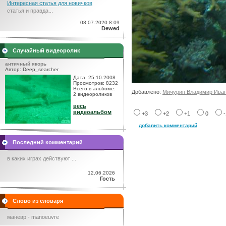
Интересная статья для новичков
статья и правда...
08.07.2020 8:09
Dewed
Случайный видеоролик
античный якорь
Автор: Deep_searcher
Дата: 25.10.2008
Просмотров: 8232
Всего в альбоме:
Добавлено:
Мичурин Владимир Ива
2 видеороликов
весь
видеоальбом
+3
+2
+1
0
добавить комментарий
Последний комментарий
в каких играх действуют ...
12.06.2026
Гость
Слово из словаря
маневр - manoeuvre