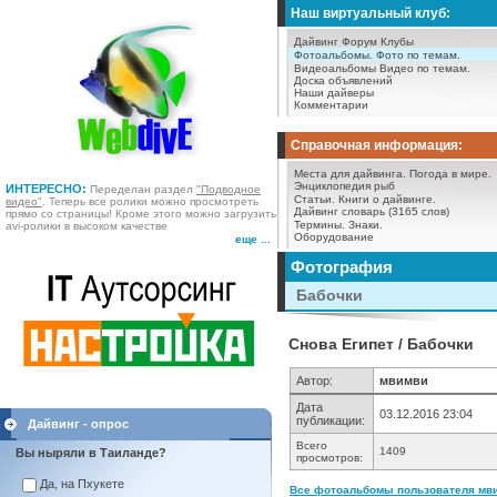
Наш виртуальный клуб:
Дайвинг Форум
Клубы
Фотоальбомы.
Фото по темам.
Видеоальбомы
Видео по темам.
Доска объявлений
Наши дайверы
Комментарии
Справочная информация:
Места для дайвинга.
Погода в мире.
Энциклопедия рыб
ИНТЕРЕСНО:
Переделан раздел
"Подводное
Статьи.
Книги о дайвинге.
видео"
. Теперь все ролики можно просмотреть
Дайвинг словарь (3165 слов)
прямо со страницы! Кроме этого можно загрузить
Термины.
Знаки.
avi-ролики в высоком качестве
Оборудование
еще ...
Фотография
Бабочки
Снова Египет / Бабочки
Автор:
мвимви
Дата
03.12.2016 23:04
публикации:
Дайвинг - опрос
Всего
1409
Вы ныряли в Таиланде?
просмотров:
Да, на Пхукете
Все фотоальбомы пользователя мви