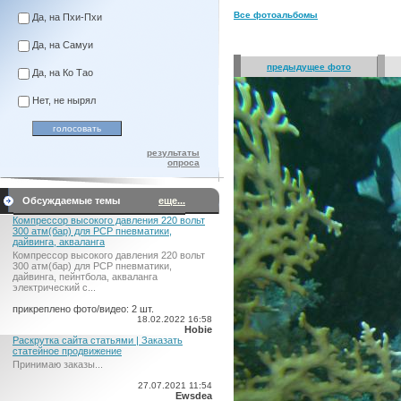
Все фотоальбомы
Да, на Пхи-Пхи
Да, на Самуи
предыдущее фото
Да, на Ко Тао
Нет, не нырял
результаты
опроса
Обсуждаемые темы
еще...
Компрессор высокого давления 220 вольт
300 атм(бар) для PCP пневматики,
дайвинга, акваланга
Компрессор высокого давления 220 вольт
300 атм(бар) для PCP пневматики,
дайвинга, пейнтбола, акваланга
электрический c...
прикреплено фото/видео: 2 шт.
18.02.2022 16:58
Hobie
Раскрутка сайта статьями | Заказать
статейное продвижение
Принимаю заказы...
27.07.2021 11:54
Ewsdea