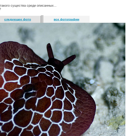
 такого существа среди описанных...
?
следующее фото
все фотографии