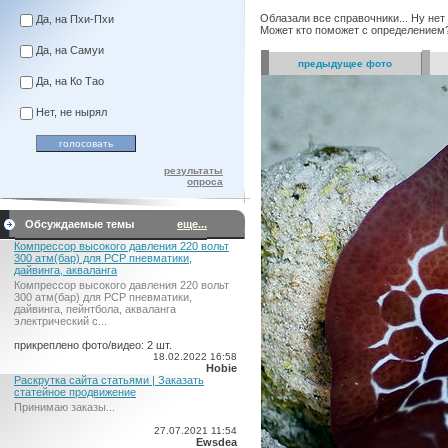
Облазали все справочники... Ну нет
Да, на Пхи-Пхи
Может кто поможет с определением
Да, на Самуи
предыдущее фото
Да, на Ко Тао
Нет, не нырял
результаты
опроса
Обсуждаемые темы
еще...
Компрессор высокого давления 220 вольт
300 атм(бар) для PCP пневматики,
дайвинга, акваланга
Компрессор высокого давления 220 вольт
300 атм(бар) для PCP пневматики,
дайвинга, пейнтбола, акваланга
электрический c...
прикреплено фото/видео: 2 шт.
18.02.2022 16:58
Hobie
Раскрутка сайта статьями | Заказать
статейное продвижение
Принимаю заказы...
27.07.2021 11:54
Ewsdea