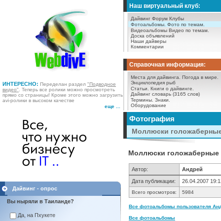
Наш виртуальный клуб:
Дайвинг Форум
Клубы
Фотоальбомы.
Фото по темам.
Видеоальбомы
Видео по темам.
Доска объявлений
Наши дайверы
Комментарии
Справочная информация:
Места для дайвинга.
Погода в мире.
Энциклопедия рыб
ИНТЕРЕСНО:
Переделан раздел
"Подводное
Статьи.
Книги о дайвинге.
видео"
. Теперь все ролики можно просмотреть
Дайвинг словарь (3165 слов)
прямо со страницы! Кроме этого можно загрузить
Термины.
Знаки.
avi-ролики в высоком качестве
Оборудование
еще ...
Фотография
Моллюски голожаберные
Моллюски голожаберные и
Автор:
Андрей
Дата публикации:
26.04.2007 19:1
Дайвинг - опрос
Всего просмотров:
5984
Вы ныряли в Таиланде?
Все фотоальбомы пользователя Анд
Да, на Пхукете
Все фотоальбомы