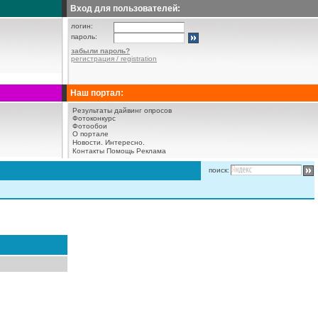
Вход для пользователей:
логин:
пароль:
забыли пароль?
регистрация / registration
Наш портал:
Результаты дайвинг опросов
Фотоконкурс
Фотообои
О портале
Новости.
Интересно.
Контакты
Помощь
Реклама
поиск: