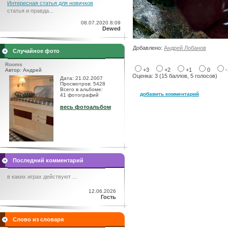
Интересная статья для новичков
статья и правда...
08.07.2020 8:09
Dewed
Добавлено:
Андрей Лобанов
Случайное фото
Rooms
+3
+2
+1
0
Автор: Андрей
Оценка: 3 (15 баллов, 5 голосов)
Дата: 21.02.2007
Просмотров: 5428
Всего в альбоме:
добавить комментарий
41 фотографий
весь фотоальбом
Последний комментарий
в каких играх действуют ...
12.06.2026
Гость
Слово из словаря