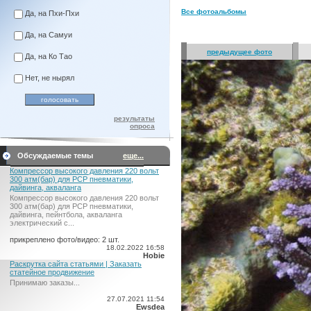
Все фотоальбомы
Да, на Пхи-Пхи
Да, на Самуи
предыдущее фото
Да, на Ко Тао
Нет, не нырял
результаты
опроса
Обсуждаемые темы
еще...
Компрессор высокого давления 220 вольт
300 атм(бар) для PCP пневматики,
дайвинга, акваланга
Компрессор высокого давления 220 вольт
300 атм(бар) для PCP пневматики,
дайвинга, пейнтбола, акваланга
электрический c...
прикреплено фото/видео: 2 шт.
18.02.2022 16:58
Hobie
Раскрутка сайта статьями | Заказать
статейное продвижение
Принимаю заказы...
27.07.2021 11:54
Ewsdea