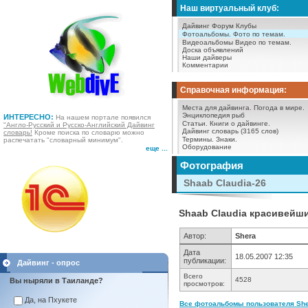
Наш виртуальный клуб:
Дайвинг Форум
Клубы
Фотоальбомы.
Фото по темам.
Видеоальбомы
Видео по темам.
Доска объявлений
Наши дайверы
Комментарии
Справочная информация:
Места для дайвинга.
Погода в мире.
Энциклопедия рыб
ИНТЕРЕСНО:
На нашем портале появился
Статьи.
Книги о дайвинге.
"Англо-Русский и Русско-Английский Дайвинг
Дайвинг словарь (3165 слов)
словарь!
Кроме поиска по словарю можно
Термины.
Знаки.
распечатать "словарный минимум".
Оборудование
еще ...
Фотография
Shaab Claudia-26
Shaab Claudia красивейши
Автор:
Shera
Дата
18.05.2007 12:35
публикации:
Дайвинг - опрос
Всего
4528
Вы ныряли в Таиланде?
просмотров:
Да, на Пхукете
Все фотоальбомы пользователя Sher