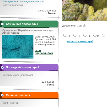
Интересная статья для новичков
статья и правда...
08.07.2020 8:09
Dewed
Случайный видеоролик
Добавлено:
Сергей
Суперролик! Барабуля пожирает морскую
Автор: Андрей
+3
+2
+1
0
Дата: 30.06.2008
Просмотров: 9296
добавить комментарий
Всего в альбоме:
17 видеороликов
весь
видеоальбом
Последний комментарий
в каких играх действуют ...
12.06.2026
Гость
Слово из словаря
joint - сустав