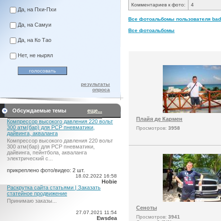
Комментариев к фото:
4
Да, на Пхи-Пхи
Все фотоальбомы пользователя badi
Да, на Самуи
Все фотоальбомы
Да, на Ко Тао
Нет, не нырял
результаты
опроса
Обсуждаемые темы
еще...
Плайя де Кармен
Компрессор высокого давления 220 вольт
300 атм(бар) для PCP пневматики,
Просмотров:
3958
дайвинга, акваланга
Компрессор высокого давления 220 вольт
300 атм(бар) для PCP пневматики,
дайвинга, пейнтбола, акваланга
электрический c...
прикреплено фото/видео: 2 шт.
18.02.2022 16:58
Hobie
Раскрутка сайта статьями | Заказать
статейное продвижение
Принимаю заказы...
Сеноты
27.07.2021 11:54
Просмотров:
3941
Ewsdea