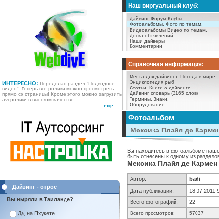
Наш виртуальный клуб:
Дайвинг Форум
Клубы
Фотоальбомы.
Фото по темам.
Видеоальбомы
Видео по темам.
Доска объявлений
Наши дайверы
Комментарии
Справочная информация:
Места для дайвинга.
Погода в мире.
Энциклопедия рыб
ИНТЕРЕСНО:
Переделан раздел
"Подводное
Статьи.
Книги о дайвинге.
видео"
. Теперь все ролики можно просмотреть
Дайвинг словарь (3165 слов)
прямо со страницы! Кроме этого можно загрузить
Термины.
Знаки.
avi-ролики в высоком качестве
Оборудование
еще ...
Фотоальбом
Мексика Плайя де Карме
Вы находитесь в фотоальбоме нашег
быть отнесены к одному из разделов
Мексика Плайя де Кармен
Автор:
badi
Дайвинг - опрос
Дата публикации:
18.07.2011 
Вы ныряли в Таиланде?
Всего фотографий:
22
Да, на Пхукете
Всего просмотров:
57037