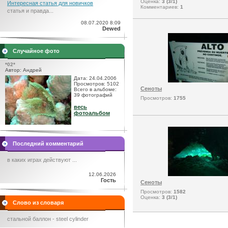
Оценка:
3 (3/1)
Интересная статья для новичков
Комментариев:
1
статья и правда...
08.07.2020 8:09
Dewed
Случайное фото
*02*
Автор: Андрей
Дата: 24.04.2006
Просмотров: 5102
Сеноты
Всего в альбоме:
39 фотографий
Просмотров:
1755
весь
фотоальбом
Последний комментарий
в каких играх действуют ...
12.06.2026
Гость
Сеноты
Просмотров:
1582
Оценка:
3 (3/1)
Слово из словаря
стальной баллон - steel cylinder