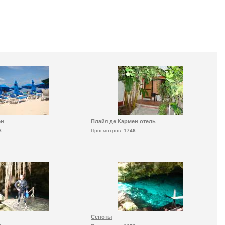
ен
Плайя де Кармен отель
8
Просмотров:
1746
Сеноты