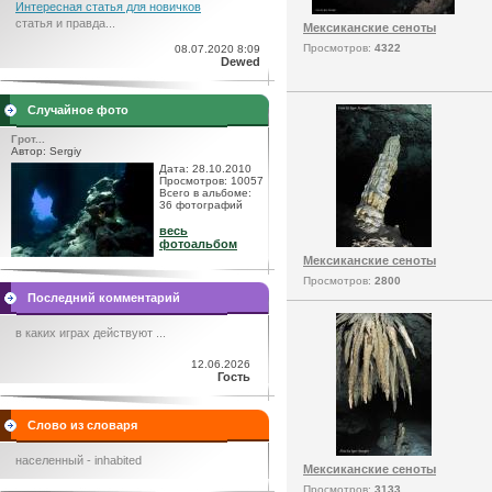
Интересная статья для новичков
статья и правда...
Мексиканские сеноты
Просмотров:
4322
08.07.2020 8:09
Dewed
Случайное фото
Грот...
Автор: Sergiy
Дата: 28.10.2010
Просмотров: 10057
Всего в альбоме:
36 фотографий
весь
фотоальбом
Мексиканские сеноты
Просмотров:
2800
Последний комментарий
в каких играх действуют ...
12.06.2026
Гость
Слово из словаря
населенный - inhabited
Мексиканские сеноты
Просмотров:
3133