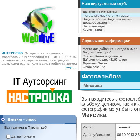
Наш виртуальный клуб:
Дайвинг Форум
Клубы
Фотоальбомы.
Фото по темам.
Видеоальбомы
Видео по темам.
Доска объявлений
Наши дайверы
Комментарии
Справочная информация:
Места для дайвинга.
Погода в мире.
Энциклопедия рыб
ИНТЕРЕСНО:
Теперь можно оценивать
Статьи.
Книги о дайвинге.
фотографии и видеоролики (от -1 до +3). Оценки
Дайвинг словарь (3165 слов)
складываются и пересчитываются в средний
Термины.
Знаки.
балл. Сами оценки идут в зачет рейтинга автора.
Оборудование
еще ...
Фотоальбом
Мексика
Вы находитесь в фотоальб
альбому целиком, так и к
фотографии могут быть отн
Мексика
Дайвинг - опрос
Автор:
zmeevik
Вы ныряли в Таиланде?
Дата публикации:
06.10.2013 2:3
Да, на Пхукете