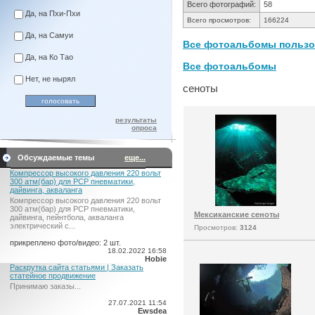
Всего фотографий:
58
Да, на Пхи-Пхи
Всего просмотров:
166224
Да, на Самуи
Все фотоальбомы пользов
Да, на Ко Тао
Все фотоальбомы
Нет, не нырял
сеноты
результаты
опроса
Обсуждаемые темы
еще...
Компрессор высокого давления 220 вольт
300 атм(бар) для PCP пневматики,
дайвинга, акваланга
Компрессор высокого давления 220 вольт
300 атм(бар) для PCP пневматики,
Мексиканские сеноты
дайвинга, пейнтбола, акваланга
электрический c...
Просмотров:
3124
прикреплено фото/видео: 2 шт.
18.02.2022 16:58
Hobie
Раскрутка сайта статьями | Заказать
статейное продвижение
Принимаю заказы...
27.07.2021 11:54
Ewsdea